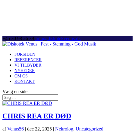
+45 30 98 26 39
Info@diskotekvenus.dk
FORSIDEN
REFERENCER
VI TILBYDER
NYHEDER
OM OS
KONTAKT
Vælg en side
CHRIS REA ER DØD
af
Venus56
|
dec 22, 2025
|
Nekrolog
,
Uncategorized