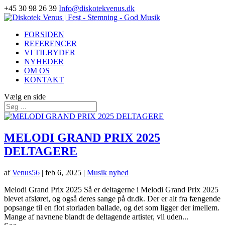
+45 30 98 26 39
Info@diskotekvenus.dk
FORSIDEN
REFERENCER
VI TILBYDER
NYHEDER
OM OS
KONTAKT
Vælg en side
MELODI GRAND PRIX 2025
DELTAGERE
af
Venus56
|
feb 6, 2025
|
Musik nyhed
Melodi Grand Prix 2025 Så er deltagerne i Melodi Grand Prix 2025
blevet afsløret, og også deres sange på dr.dk. Der er alt fra fængende
popsange til en flot storladen ballade, og det som ligger der imellem.
Mange af navnene blandt de deltagende artister, vil uden...