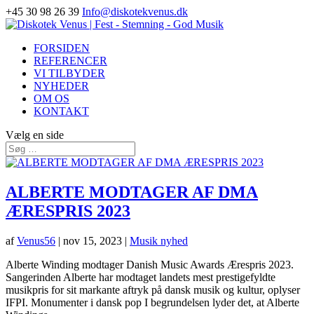
+45 30 98 26 39
Info@diskotekvenus.dk
FORSIDEN
REFERENCER
VI TILBYDER
NYHEDER
OM OS
KONTAKT
Vælg en side
ALBERTE MODTAGER AF DMA
ÆRESPRIS 2023
af
Venus56
|
nov 15, 2023
|
Musik nyhed
Alberte Winding modtager Danish Music Awards Ærespris 2023.
Sangerinden Alberte har modtaget landets mest prestigefyldte
musikpris for sit markante aftryk på dansk musik og kultur, oplyser
IFPI. Monumenter i dansk pop I begrundelsen lyder det, at Alberte