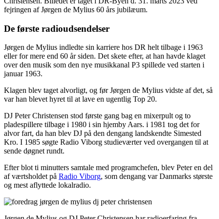
Christensen. Billedet er taget i DR-Byen d. 31. marts 2023 ved
fejringen af Jørgen de Mylius 60 års jubilæum.
De første radioudsendelser
Jørgen de Mylius indledte sin karriere hos DR helt tilbage i 1963
eller for mere end 60 år siden. Det skete efter, at han havde klaget
over den musik som den nye musikkanal P3 spillede ved starten i
januar 1963.
Klagen blev taget alvorligt, og før Jørgen de Mylius vidste af det, så
var han blevet hyret til at lave en ugentlig Top 20.
DJ Peter Christensen stod første gang bag en mixerpult og to
pladespillere tilbage i 1980 i sin hjemby Aars. i 1981 tog det for
alvor fart, da han blev DJ på den dengang landskendte Simested
Kro. I 1985 søgte Radio Viborg studieværter ved overgangen til at
sende døgnet rundt.
Efter blot ti minutters samtale med programchefen, blev Peter en del
af værtsholdet på
Radio Viborg
, som dengang var Danmarks største
og mest aflyttede lokalradio.
Jørgen de Mylius og DJ Peter Christensen har radioerfaring fra