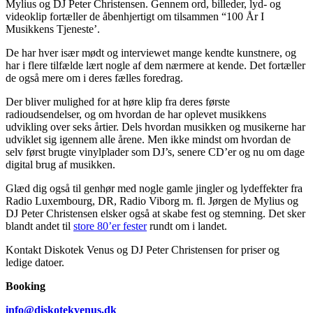
Mylius og DJ Peter Christensen. Gennem ord, billeder, lyd- og
videoklip fortæller de åbenhjertigt om tilsammen “100 År I
Musikkens Tjeneste’.
De har hver især mødt og interviewet mange kendte kunstnere, og
har i flere tilfælde lært nogle af dem nærmere at kende. Det fortæller
de også mere om i deres fælles foredrag.
Der bliver mulighed for at høre klip fra deres første
radioudsendelser, og om hvordan de har oplevet musikkens
udvikling over seks årtier. Dels hvordan musikken og musikerne har
udviklet sig igennem alle årene. Men ikke mindst om hvordan de
selv først brugte vinylplader som DJ’s, senere CD’er og nu om dage
digital brug af musikken.
Glæd dig også til genhør med nogle gamle jingler og lydeffekter fra
Radio Luxembourg, DR, Radio Viborg m. fl. Jørgen de Mylius og
DJ Peter Christensen elsker også at skabe fest og stemning. Det sker
blandt andet til
store 80’er fester
rundt om i landet.
Kontakt Diskotek Venus og DJ Peter Christensen for priser og
ledige datoer.
Booking
info@diskotekvenus.dk