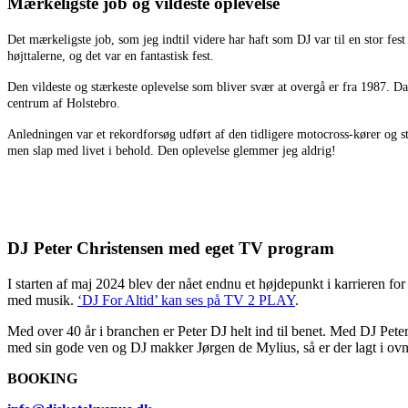
Mærkeligste job og vildeste oplevelse
Det mærkeligste job, som jeg indtil videre har haft som DJ var til en stor
højttalerne, og det var en fantastisk fest.
Den vildeste og stærkeste oplevelse som bliver svær at overgå er fra 1987. D
centrum af Holstebro.
Anledningen var et rekordforsøg udført af den tidligere motocross-kører og s
men slap med livet i behold. Den oplevelse glemmer jeg aldrig!
DJ Peter Christensen med eget TV program
I starten af maj 2024 blev der nået endnu et højdepunkt i karrieren for
med musik.
‘DJ For Altid’ kan ses på TV 2 PLAY
.
Med over 40 år i branchen er Peter DJ helt ind til benet. Med DJ Pet
med sin gode ven og DJ makker Jørgen de Mylius, så er der lagt i ovne
BOOKING