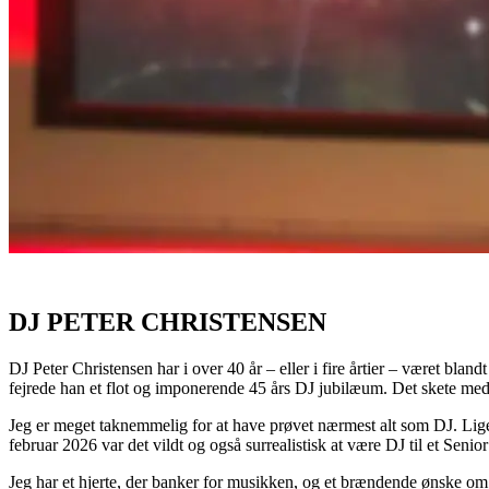
DJ PETER CHRISTENSEN
DJ Peter Christensen har i over 40 år – eller i fire årtier – været bl
fejrede han et flot og imponerende 45 års DJ jubilæum. Det skete me
Jeg er meget taknemmelig for at have prøvet nærmest alt som DJ. Lige f
februar 2026 var det vildt og også surrealistisk at være DJ til et S
Jeg har et hjerte, der banker for musikken, og et brændende ønske om