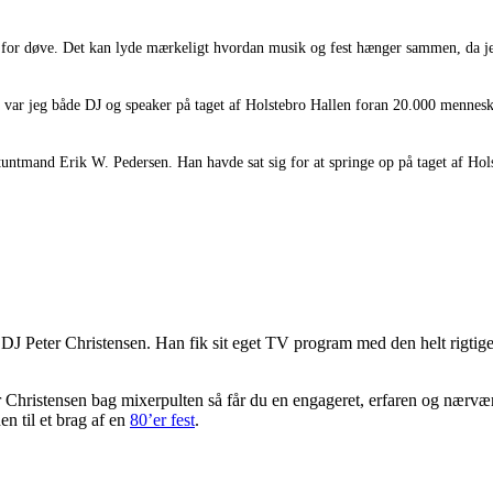
 fest for døve. Det kan lyde mærkeligt hvordan musik og fest hænger sammen, 
a var jeg både DJ og speaker på taget af Holstebro Hallen foran 20.000 mennesk
tuntmand Erik W. Pedersen. Han havde sat sig for at springe op på taget af Hol
 DJ Peter Christensen. Han fik sit eget TV program med den helt rigtige t
er Christensen bag mixerpulten så får du en engageret, erfaren og nærv
n til et brag af en
80’er fest
.