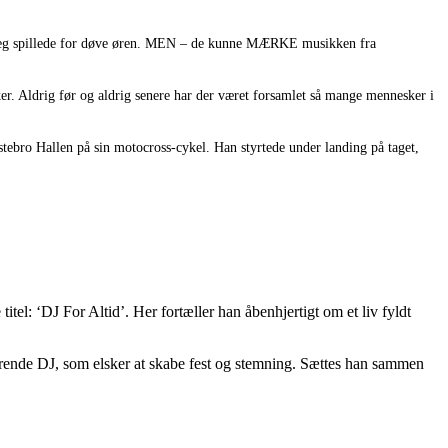
da jeg spillede for døve øren. MEN – de kunne MÆRKE musikken fra
er. Aldrig før og aldrig senere har der været forsamlet så mange mennesker i
stebro Hallen på sin motocross-cykel. Han styrtede under landing på taget,
itel: ‘DJ For Altid’. Her fortæller han åbenhjertigt om et liv fyldt
ærende DJ, som elsker at skabe fest og stemning. Sættes han sammen