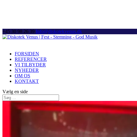
+45 30 98 26 39
Info@diskotekvenus.dk
FORSIDEN
REFERENCER
VI TILBYDER
NYHEDER
OM OS
KONTAKT
Vælg en side