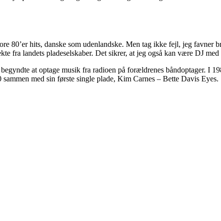
e store 80’er hits, danske som udenlandske. Men tag ikke fejl, jeg favner
ekte fra landets pladeselskaber. Det sikrer, at jeg også kan være DJ me
en begyndte at optage musik fra radioen på forældrenes båndoptager. I 1
100 sammen med sin første single plade, Kim Carnes – Bette Davis Eyes.