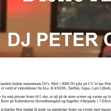
andt landets bedste mainstream DJ’s. Med +3000 DJ jobs på CV’et har Pete
d et væld af videohilsner fra bl.a. KANDIS, Tørfisk, Aqua, Lars Lilho
ra små private fester til f. eks. at stå på de store scener og varme op 
enior Rave på Københavns Hovedbanegård og bagefter Afterparty i 7-Eleve
 at hjælpe flest muligt til gode og minderige fester og events med mas