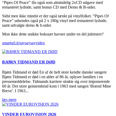
“Pipes Of Peace” fås også som almindelig 2xCD udgave med
remasteret lydside, samt bonus CD med Demo & B-sider.
Sidst men ikke mindst er der også tænkt på vinylfolket. “Pipes Of
Peace” udsendes også på 2 x 180g vinyl med remasteret lydside,
samt udvalgte demo & b-sider.
Mon ikke dette unikke bokssæt havner under en del juletræer?
smarturl.it/saysaysayvideo
BJØRN TIDMAND ER DØD
Bjørn Tidmand er død En af de helt store kendte danske sangere
Bjørn Tidmand er død i en alder af 86 år, oplyser familien i en
pressemeddelelse. Tidmands karriere strakte sig over imponerende
60 år. Det store gennembrud kom i 1963 med sangen 'Brænd Mine
Breve'. I 1963...
læs mere
VINDER EUROVISION 2026