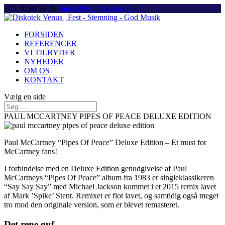
+45 30 98 26 39
Info@diskotekvenus.dk
FORSIDEN
REFERENCER
VI TILBYDER
NYHEDER
OM OS
KONTAKT
Vælg en side
PAUL MCCARTNEY PIPES OF PEACE DELUXE EDITION
Paul McCartney “Pipes Of Peace” Deluxe Edition – Et must for
McCartney fans!
I forbindelse med en Deluxe Edition genudgivelse af Paul
McCartneys “Pipes Of Peace” album fra 1983 er singleklassikeren
“Say Say Say” med Michael Jackson kommet i et 2015 remix lavet
af Mark ’Spike’ Stent. Remixet er flot lavet, og samtidig også meget
tro mod den originale version, som er blevet remasteret.
Det rene guf