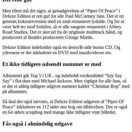
Men ellers må det siges, at genudgivelsen af “Pipes Of Peace” i
Deluxe Edition er ren guf for alle Paul McCartney fans. Det er en
g
enerøs bokssætversion med en total remasteret lydside. Og for at
være helt tro mod fortiden, så er alle sangene r
emasteret i Abbey
Road Studios. Det er sket ud fra de originale multitrack bånd, og
p
roduceret af Beatles produceren George Martin.
Deluxe Edition indeholder også en demo/B-side bonus CD. Og
y
dermere er der inkluderet en DVD med musikvideoer mv.
Et ikke tidligere udsendt nummer er med
Albummet gik Top 5 i UK , og indeholdt verdenshittet “Say Say
Say” i flot duet med Michael Jackson. Men v
igtigst for alle fans, så
er der et aldrig tidligere udgivet nummer kaldet “Christian Bop” med
på albummet.
Så skal det også nævnes, at Deluxe Edition udgaven af “Pipes Of
Peace” inkluderer en 112 sider stor bog om tilblivelsen. Der er også
en 64 siders scrapbog med mange ikke tidligere viste billeder.
Fås også i almindelig udgave