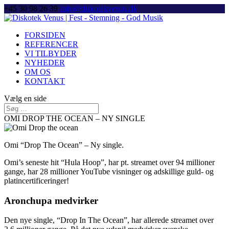
+45 30 98 26 39
Info@diskotekvenus.dk
FORSIDEN
REFERENCER
VI TILBYDER
NYHEDER
OM OS
KONTAKT
Vælg en side
OMI DROP THE OCEAN – NY SINGLE
Omi “Drop The Ocean” – Ny single.
Omi’s seneste hit “Hula Hoop”, har pt. streamet over 94 millioner
gange, har 28 millioner YouTube visninger og adskillige guld- og
platincertificeringer!
Aronchupa medvirker
Den nye single, “Drop In The Ocean”, har allerede streamet over