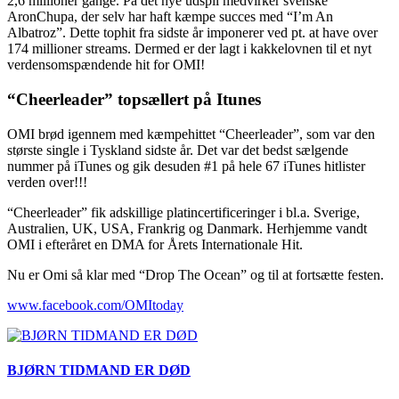
2,6 millioner gange. På det nye udspil medvirker svenske
AronChupa, der selv har haft kæmpe succes med “I’m An
Albatroz”. Dette tophit fra sidste år imponerer ved pt. at have over
174 millioner streams. Dermed er der lagt i kakkelovnen til et nyt
verdensomspændende hit for OMI!
“Cheerleader” topsællert på Itunes
OMI brød igennem med kæmpehittet “Cheerleader”, som var den
største single i Tyskland sidste år. Det var det bedst sælgende
nummer på iTunes og gik desuden #1 på hele 67 iTunes hitlister
verden over!!!
“Cheerleader” fik adskillige platincertificeringer i bl.a. Sverige,
Australien, UK, USA, Frankrig og Danmark. Herhjemme vandt
OMI i efteråret en DMA for Årets Internationale Hit.
Nu er Omi så klar med “Drop The Ocean” og til at fortsætte festen.
www.facebook.com/OMItoday
BJØRN TIDMAND ER DØD