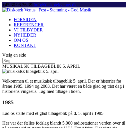
+45 30 98 26 39
Info@diskotekvenus.dk
FORSIDEN
REFERENCER
VI TILBYDER
NYHEDER
OM OS
KONTAKT
Vælg en side
MUSIKALSK TILBAGEBLIK 5. APRIL
Velkommen til et musikalsk tilbageblik 5. april. Der er historier fra
årene 1985, 1994 og 2003. Det har været en både glad og trist dag i
historiens vingesus. Tag med tilbage i tiden.
1985
Lad os starte med et glad tilbageblik på d. 5. april i 1985.
Her var der fælles fodslag blandt 5.000 radiostationer verden over til