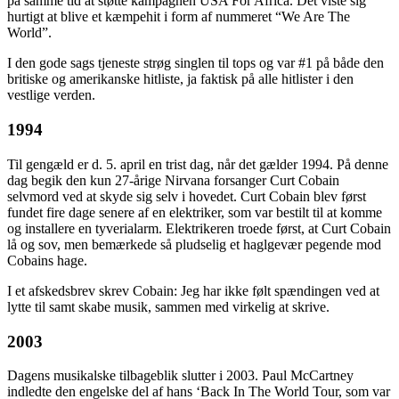
på samme tid at støtte kampagnen USA For Africa. Det viste sig
hurtigt at blive et kæmpehit i form af nummeret “We Are The
World”.
I den gode sags tjeneste strøg singlen til tops og var #1 på både den
britiske og amerikanske hitliste, ja faktisk på alle hitlister i den
vestlige verden.
1994
Til gengæld er d. 5. april en trist dag, når det gælder 1994. På denne
dag begik den kun 27-årige Nirvana forsanger Curt Cobain
selvmord ved at skyde sig selv i hovedet. Curt Cobain blev først
fundet fire dage senere af en elektriker, som var bestilt til at komme
og installere en tyverialarm. Elektrikeren troede først, at Curt Cobain
lå og sov, men bemærkede så pludselig et haglgevær pegende mod
Cobains hage.
I et afskedsbrev skrev Cobain: Jeg har ikke følt spændingen ved at
lytte til samt skabe musik, sammen med virkelig at skrive.
2003
Dagens musikalske tilbageblik slutter i 2003. Paul McCartney
indledte den engelske del af hans ‘Back In The World Tour, som var