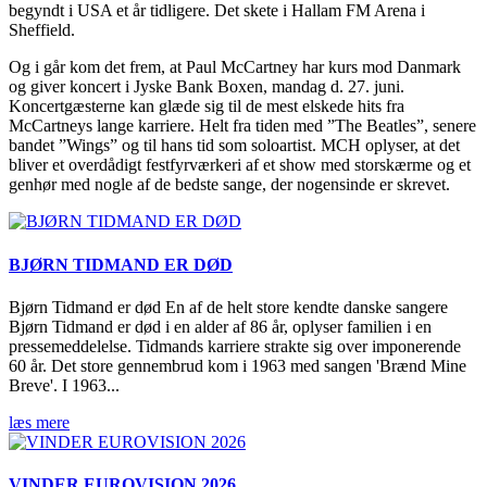
begyndt i USA et år tidligere. Det skete i Hallam FM Arena i
Sheffield.
Og i går kom det frem, at Paul McCartney har kurs mod Danmark
og giver koncert i Jyske Bank Boxen, mandag d. 27. juni.
K
oncertgæsterne kan glæde sig til de mest elskede hits fra
McCartneys lange karriere. Helt fra tiden med ”The Beatles”, senere
bandet ”Wings” og til hans tid som soloartist. MCH oplyser, at det
bliver et overdådigt festfyrværkeri af et show med storskærme og et
genhør med nogle af de bedste sange, der nogensinde er skrevet.
BJØRN TIDMAND ER DØD
Bjørn Tidmand er død En af de helt store kendte danske sangere
Bjørn Tidmand er død i en alder af 86 år, oplyser familien i en
pressemeddelelse. Tidmands karriere strakte sig over imponerende
60 år. Det store gennembrud kom i 1963 med sangen 'Brænd Mine
Breve'. I 1963...
læs mere
VINDER EUROVISION 2026