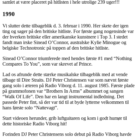
samlet at være placeret på hitlisten i hele utrolige 239 uger!!!
1990
Vi slutter dette tilbageblik d. 3. februar i 1990. Her skete der igen
ting og sager på den britiske hitliste. For første gang nogensinde var
der hverken britiske eller amerikanske kunstnere i Top 3. I stedet
fandt man irske Sinead O’Connor, australske Kylie Minogue og
belgiske Technotronic på toppen af den britiske hitliste.
Sinead O’Connor triumferede med hendes første #1 med “Nothing
Compares To You”, som var skrevet af Prince.
Lad os afrunde dette stærke musikalske tilbageblik med at vende
tilbage til Dire Straits. DJ Peter Christensen var som nævnt første
gang solo i æteren på Radio Viborg d. 11. august 1985. Første plade
på grammofonen var “Brothers In Arms” albummet og sangen
“Walk Of Life”. Den har en langt instrumental indledning. Det
passede Peter fint, så der var tid til at byde lytterne velkommen til
hans første solo “Nattevagt”.
Start videoen herunder, grib luftguitaren og kom i godt humør til
dette historiske Radio Viborg hit!
Forinden DJ Peter Christensens solo debut på Radio Viborg havde