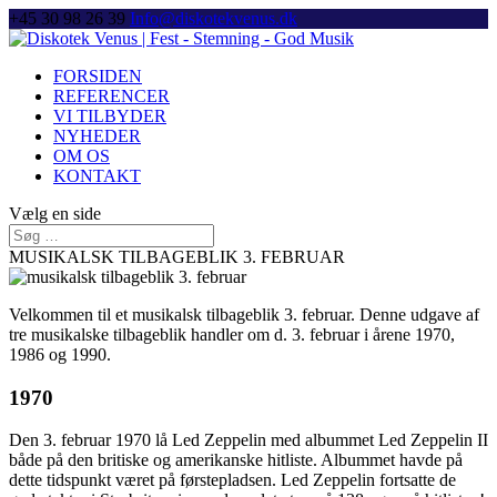
+45 30 98 26 39
Info@diskotekvenus.dk
FORSIDEN
REFERENCER
VI TILBYDER
NYHEDER
OM OS
KONTAKT
Vælg en side
MUSIKALSK TILBAGEBLIK 3. FEBRUAR
Velkommen til et musikalsk tilbageblik 3. februar. Denne udgave af
tre musikalske tilbageblik handler om d. 3. februar i årene 1970,
1986 og 1990.
1970
Den 3. februar 1970 lå Led Zeppelin med albummet Led Zeppelin II
både på den britiske og amerikanske hitliste. Albummet havde på
dette tidspunkt været på førstepladsen. Led Zeppelin fortsatte de