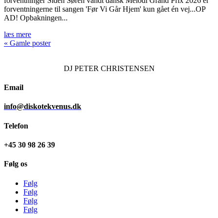
forventninger Siden Søren vandt dansk Melodi Grand Prix 2026 er
forventningerne til sangen 'Før Vi Går Hjem' kun gået én vej...OP
AD! Opbakningen...
læs mere
« Gamle poster
DJ
PETER CHRISTENSEN
Email
info@diskotekvenus.dk
Telefon
+45 30 98 26 39
Følg os
Følg
Følg
Følg
Følg