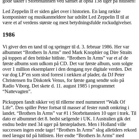
gode takter i Storbritannien ved samlet at opnå 138 uger på hitlisten!
Led Zeppelin II er siden gået over i historien. En lang række
komponister og musikanmeldere har udråbt Led Zeppelin II til at
være et af verdens største og mest betydningsfulde rockudgivelser.
1986
Vi giver den en tand til og springer til d. 3. februar 1986. Her var
albummet “Brothers In Arms” med Mark Knophler og Dire Straits
på toppen af den britiske hitliste. “Brothers In Arms” var et af de
første albums som udkom på CD. Det var første album, som solgte
over 1 million eksemplarer i den dengang nye digitale verden. Det
var dog LP’en som stod forrest i rækken af plader, da DJ Peter
Christensen fra Diskotek Venus, for første gang sendte solo på
Radio Viborg. Det skete d. 11. august 1985 i programmet
“Nattevagten”.
Pickuppen fandt sikker vej til rillerne med nummeret “Walk Of
Life”. Den spiller Peter fortsat til masser af fester rundt omkring i
landet. “Brothers In Arms” var #1 i Storbritannien 10 uger i træk. Til
dato er albummet det 8. bedst sælgende i UK. I Australien gik det
endnu bedre med 34 uger på førstepladsen. Men i Holland ville
successen ingen ende tage! “Brothers In Arms” slog alletiders rekord
med længst tid på hitlisten. Her endte “Brothers In Arms” med