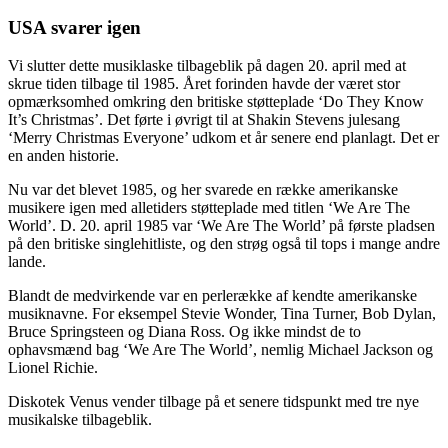
USA svarer igen
Vi slutter dette musiklaske tilbageblik på dagen 20. april med at
skrue tiden tilbage til 1985. Året forinden havde der været stor
opmærksomhed omkring den britiske støtteplade ‘Do They Know
It’s Christmas’. Det førte i øvrigt til at Shakin Stevens julesang
‘Merry Christmas Everyone’ udkom et år senere end planlagt. Det er
en anden historie.
Nu var det blevet 1985, og her svarede en række amerikanske
musikere igen med alletiders støtteplade med titlen ‘We Are The
World’. D. 20. april 1985 var ‘We Are The World’ på første pladsen
på den britiske singlehitliste, og den strøg også til tops i mange andre
lande.
Blandt de medvirkende var en perlerække af kendte amerikanske
musiknavne. For eksempel Stevie Wonder, Tina Turner, Bob Dylan,
Bruce Springsteen og Diana Ross. Og ikke mindst de to
ophavsmænd bag ‘We Are The World’, nemlig Michael Jackson og
Lionel Richie.
Diskotek Venus vender tilbage på et senere tidspunkt med tre nye
musikalske tilbageblik.