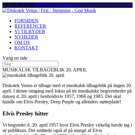
+45 30 98 26 39
Info@diskotekvenus.dk
FORSIDEN
REFERENCER
VI TILBYDER
NYHEDER
OM OS
KONTAKT
Vælg en side
MUSIKALSK TILBAGEBLIK 20. APRIL
Diskotek Venus er tilbage med et musikalsk tilbageblik på dagen 20.
april. I denne omgang med fokus på tre musikalske begivenheder på
datoen d. 20. april i henholdsvis 1957, 1968 og 1985. Det skal
handle om Elvis Presley, Deep Purple og alletiders støtteplade!
Elvis Presley hitter
Vi begynder d. 20. april 1957 hvor Elvis Presley virkelig havde tag i
sit publikum. Det smittede også af på mange af Elvis