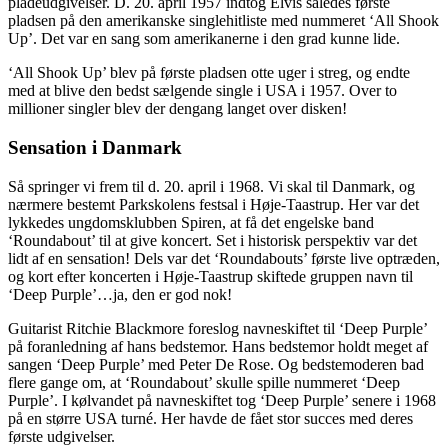
pladeudgivelser. D. 20. april 1957 indtog Elvis således første
pladsen på den amerikanske singlehitliste med nummeret ‘All Shook
Up’. Det var en sang som amerikanerne i den grad kunne lide.
‘All Shook Up’ blev på første pladsen otte uger i streg, og endte
med at blive den bedst sælgende single i USA i 1957. Over to
millioner singler blev der dengang langet over disken!
Sensation i Danmark
Så springer vi frem til d. 20. april i 1968. Vi skal til Danmark, og
nærmere bestemt Parkskolens festsal i Høje-Taastrup. Her var det
lykkedes ungdomsklubben Spiren, at få det engelske band
‘Roundabout’ til at give koncert. Set i historisk perspektiv var det
lidt af en sensation! Dels var det ‘Roundabouts’ første live optræden,
og kort efter koncerten i Høje-Taastrup skiftede gruppen navn til
‘Deep Purple’…ja, den er god nok!
Guitarist Ritchie Blackmore foreslog navneskiftet til ‘Deep Purple’
på foranledning af hans bedstemor. Hans bedstemor holdt meget af
sangen ‘Deep Purple’ med Peter De Rose. Og bedstemoderen bad
flere gange om, at ‘Roundabout’ skulle spille nummeret ‘Deep
Purple’. I kølvandet på navneskiftet tog ‘Deep Purple’ senere i 1968
på en større USA turné. Her havde de fået stor succes med deres
første udgivelser.