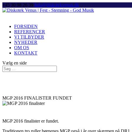
+45 30 98 26 39
Info@diskotekvenus.dk
FORSIDEN
REFERENCER
VI TILBYDER
NYHEDER
OM OS
KONTAKT
Vælg en side
MGP 2016 FINALISTER FUNDET
MGP 2016 finalister er fundet.
Traditionen tro ruller børnenes MGP også i år over skærmen på DR1.