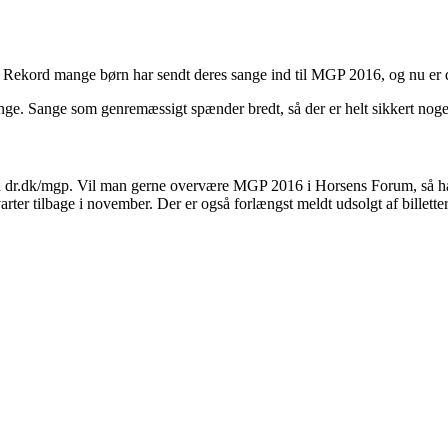
 Rekord mange børn har sendt deres sange ind til MGP 2016, og nu er de
ange. Sange som genremæssigt spænder bredt, så der er helt sikkert no
 dr.dk/mgp. Vil man gerne overvære MGP 2016 i Horsens Forum, så har m
ter tilbage i november. Der er også forlængst meldt udsolgt af billetter