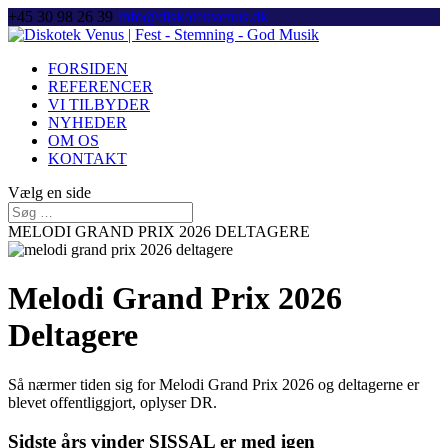
+45 30 98 26 39
Info@diskotekvenus.dk
FORSIDEN
REFERENCER
VI TILBYDER
NYHEDER
OM OS
KONTAKT
Vælg en side
MELODI GRAND PRIX 2026 DELTAGERE
Melodi Grand Prix 2026
Deltagere
Så nærmer tiden sig for Melodi Grand Prix 2026 og deltagerne er
blevet offentliggjort, oplyser DR.
Sidste års vinder SISSAL er med igen