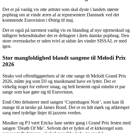
Det er på vanlig vis otte artister som skal dyste i landets største
popbrag om at vinde æren af at repræsentere Danmark ved det
kommende Eurovision i Østrig til maj.
Det er også på nærmest vanlig vis en blanding af nye stjerneskud og
tidligere bekendtskaber der er deltagere i årets danske popbrag. Den
store overraskelse er uden tvivl at sidste års vinder SISSAL er med
igen.
Stor mangfoldighed blandt sangene til Melodi Prix
2026
Straks ved offentliggørelsen af de otte sange til Melodi Grand Prix
2026, måtte jeg som DJ og musikmand have en lytter. Der er
virkelig noget for enhver smag, og helt bestemt også mindst et par
sange som kan gøre sig til Eurovision.
Emil Otto debuterer med sangen ‘Copenhagen Noir’, som kan få
mange til at tænke på James Bond. Det er en lidt mørk og afdæmpet
sang med tydelige linjer til jazzens verden.
Musiker og P3 vært Ericka Jane sætter gang i Grand Prix festen med
sangen ‘Death Of Me’. Selvom det er lyden af et kirkeorgel som