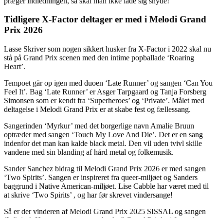
præger indledningen, så skal man ikke lade sig snyde!
Tidligere X-Factor deltager er med i Melodi Grand
Prix 2026
Lasse Skriver som nogen sikkert husker fra X-Factor i 2022 skal nu
stå på Grand Prix scenen med den intime popballade ‘Roaring
Heart’.
Tempoet går op igen med duoen ‘Late Runner’ og sangen ‘Can You
Feel It’. Bag ‘Late Runner’ er Asger Tarpgaard og Tanja Forsberg
Simonsen som er kendt fra ‘Superheroes’ og ‘Private’. Målet med
deltagelse i Melodi Grand Prix er at skabe fest og fællessang.
Sangerinden ‘Myrkur’ med det borgerlige navn Amalie Bruun
optræder med sangen ‘Touch My Love And Die’. Det er en sang
indenfor det man kan kalde black metal. Den vil uden tvivl skille
vandene med sin blanding af hård metal og folkemusik.
Sander Sanchez bidrag til Melodi Grand Prix 2026 er med sangen
‘Two Spirits’. Sangen er inspireret fra queer-miljøet og Sanders
baggrund i Native American-miljøet. Lise Cabble har været med til
at skrive ‘Two Spirits’ , og har før skrevet vindersange!
Så er der vinderen af Melodi Grand Prix 2025 SISSAL og sangen