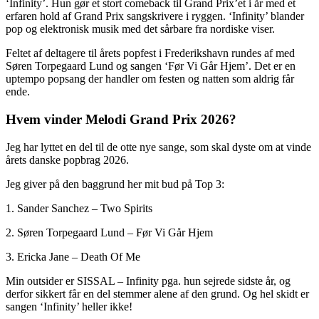
‘Infinity’. Hun gør et stort comeback til Grand Prix’et i år med et
erfaren hold af Grand Prix sangskrivere i ryggen. ‘Infinity’ blander
pop og elektronisk musik med det sårbare fra nordiske viser.
Feltet af deltagere til årets popfest i Frederikshavn rundes af med
Søren Torpegaard Lund og sangen ‘Før Vi Går Hjem’. Det er en
uptempo popsang der handler om festen og natten som aldrig får
ende.
Hvem vinder Melodi Grand Prix 2026?
Jeg har lyttet en del til de otte nye sange, som skal dyste om at vinde
årets danske popbrag 2026.
Jeg giver på den baggrund her mit bud på Top 3:
1. Sander Sanchez – Two Spirits
2. Søren Torpegaard Lund – Før Vi Går Hjem
3. Ericka Jane – Death Of Me
Min outsider er SISSAL – Infinity pga. hun sejrede sidste år, og
derfor sikkert får en del stemmer alene af den grund. Og hel skidt er
sangen ‘Infinity’ heller ikke!