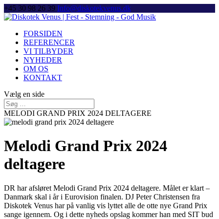
+45 30 98 26 39
Info@diskotekvenus.dk
FORSIDEN
REFERENCER
VI TILBYDER
NYHEDER
OM OS
KONTAKT
Vælg en side
MELODI GRAND PRIX 2024 DELTAGERE
Melodi Grand Prix 2024
deltagere
DR har afsløret Melodi Grand Prix 2024 deltagere. Målet er klart –
Danmark skal i år i Eurovision finalen. DJ Peter Christensen fra
Diskotek Venus har på vanlig vis lyttet alle de otte nye Grand Prix
sange igennem. Og i dette nyheds opslag kommer han med SIT bud