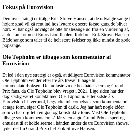
Fokus på Eurovision
Den nye strategi er ifølge Erik Struve Hansen, at de udvalgte sange i
højere grad vil gå rent ind hos lyttere og seere første gang de bliver
hørt. Vi har også udvalgt de otte finalesange ud ffra en vurdering af,
at de kan komme i Eurovision finalen, forklarer Erik Struve Hansen.
Både sange som taler til de helt store følelser og ikke mindst de gode
popsange.
Ole Tøpholm er tilbage som kommentator af
Eurovision
Et led i den nye strategi er også, at tidligere Eurovision kommentator
Ole Tøpholm vender efter tre års fravær tilbage til
kommentatorboksen. Det udløste vrede hos både seere og Grand
Prix fans, da Ole Tøpholm blev vraget i 2021. Lige siden har der
dog stadig været kontakt med Ole Tøpholm. Efter sidste års
Eurovision i Liverpool, begyndte mit comeback som kommentator
at tage form, siger Ole Tøpholm til dr.dk. Jeg har haft nogle idéer,
som vi har drøftet i en god og konstruktiv tone. Med Ole Tøpholm
tilbage som kommentator, så får vi en ægte Grand Prix ekspert og
entusiast til at holde seerne i hånden under de tre Eurovision shows,
lyder det fra Grand Prix chef Erik Struve Hansen.