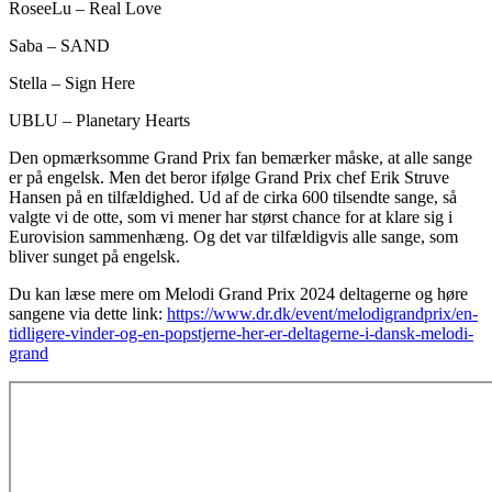
RoseeLu – Real Love
Saba – SAND
Stella – Sign Here
UBLU – Planetary Hearts
Den opmærksomme Grand Prix fan bemærker måske, at alle sange
er på engelsk. Men det beror ifølge Grand Prix chef Erik Struve
Hansen på en tilfældighed. Ud af de cirka 600 tilsendte sange, så
valgte vi de otte, som vi mener har størst chance for at klare sig i
Eurovision sammenhæng. Og det var tilfældigvis alle sange, som
bliver sunget på engelsk.
Du kan læse mere om Melodi Grand Prix 2024 deltagerne og høre
sangene via dette link:
https://www.dr.dk/event/melodigrandprix/en-
tidligere-vinder-og-en-popstjerne-her-er-deltagerne-i-dansk-melodi-
grand