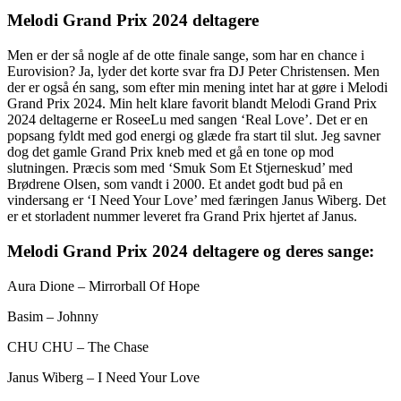
Melodi Grand Prix 2024 deltagere
Men er der så nogle af de otte finale sange, som har en chance i
Eurovision? Ja, lyder det korte svar fra DJ Peter Christensen. Men
der er også én sang, som efter min mening intet har at gøre i Melodi
Grand Prix 2024. Min helt klare favorit blandt Melodi Grand Prix
2024 deltagerne er RoseeLu med sangen ‘Real Love’. Det er en
popsang fyldt med god energi og glæde fra start til slut. Jeg savner
dog det gamle Grand Prix kneb med et gå en tone op mod
slutningen. Præcis som med ‘Smuk Som Et Stjerneskud’ med
Brødrene Olsen, som vandt i 2000. Et andet godt bud på en
vindersang er ‘I Need Your Love’ med færingen Janus Wiberg. Det
er et storladent nummer leveret fra Grand Prix hjertet af Janus.
Melodi Grand Prix 2024 deltagere og deres sange:
Aura Dione – Mirrorball Of Hope
Basim – Johnny
CHU CHU – The Chase
Janus Wiberg – I Need Your Love