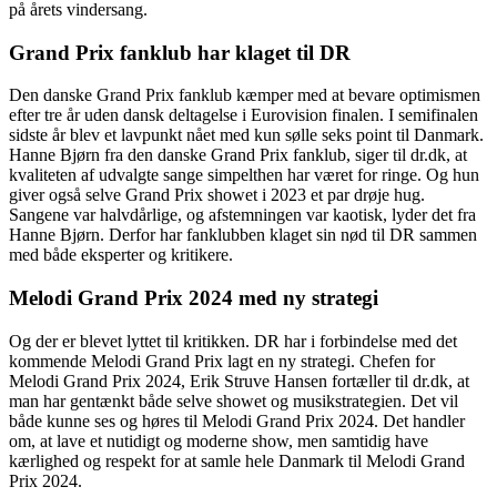
på årets vindersang.
Grand Prix fanklub har klaget til DR
Den danske Grand Prix fanklub kæmper med at bevare optimismen
efter tre år uden dansk deltagelse i Eurovision finalen. I semifinalen
sidste år blev et lavpunkt nået med kun sølle seks point til Danmark.
Hanne Bjørn fra den danske Grand Prix fanklub, siger til dr.dk, at
kvaliteten af udvalgte sange simpelthen har været for ringe. Og hun
giver også selve Grand Prix showet i 2023 et par drøje hug.
Sangene var halvdårlige, og afstemningen var kaotisk, lyder det fra
Hanne Bjørn. Derfor har fanklubben klaget sin nød til DR sammen
med både eksperter og kritikere.
Melodi Grand Prix 2024 med ny strategi
Og der er blevet lyttet til kritikken. DR har i forbindelse med det
kommende Melodi Grand Prix lagt en ny strategi. Chefen for
Melodi Grand Prix 2024, Erik Struve Hansen fortæller til dr.dk, at
man har gentænkt både selve showet og musikstrategien. Det vil
både kunne ses og høres til Melodi Grand Prix 2024. Det handler
om, at lave et nutidigt og moderne show, men samtidig have
kærlighed og respekt for at samle hele Danmark til Melodi Grand
Prix 2024.