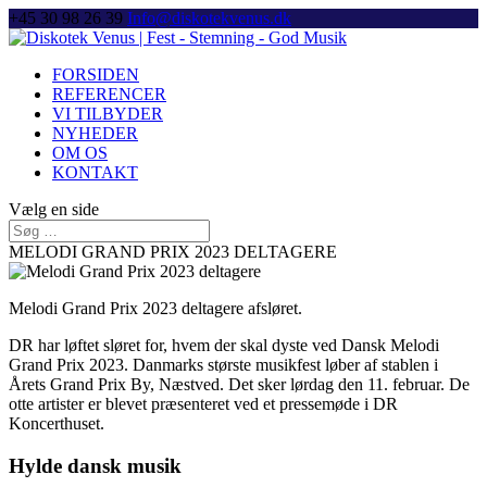
+45 30 98 26 39
Info@diskotekvenus.dk
FORSIDEN
REFERENCER
VI TILBYDER
NYHEDER
OM OS
KONTAKT
Vælg en side
MELODI GRAND PRIX 2023 DELTAGERE
Melodi Grand Prix 2023 deltagere afsløret.
DR har løftet sløret for, hvem der skal dyste ved Dansk Melodi
Grand Prix 2023. Danmarks største musikfest løber af stablen i
Årets Grand Prix By, Næstved. Det sker lørdag den 11. februar. De
otte artister er blevet præsenteret ved et
pressemøde
i
DR
Koncerthuset.
Hylde dansk musik