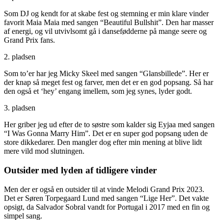
Som DJ og kendt for at skabe fest og stemning er min klare vinder
favorit Maia Maia med sangen “Beautiful Bullshit”. Den har masser
af energi, og vil utvivlsomt gå i dansefødderne på mange seere og
Grand Prix fans.
2. pladsen
Som to’er har jeg Micky Skeel med sangen “Glansbillede”. Her er
der knap så meget fest og farver, men det er en god popsang. Så har
den også et ‘hey’ engang imellem, som jeg synes, lyder godt.
3. pladsen
Her griber jeg ud efter de to søstre som kalder sig Eyjaa med sangen
“I Was Gonna Marry Him”. Det er en super god popsang uden de
store dikkedarer. Den mangler dog efter min mening at blive lidt
mere vild mod slutningen.
Outsider med lyden af tidligere vinder
Men der er også en outsider til at vinde Melodi Grand Prix 2023.
Det er Søren Torpegaard Lund med sangen “Lige Her”. Det vakte
opsigt, da Salvador Sobral vandt for Portugal i 2017 med en fin og
simpel sang.