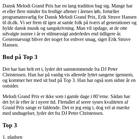
Dansk Melodi Grand Prix har en lang tradition bag sig. Mange har
et eller flere minder fra festlige aftener i årenes løb, fortæller
programansvarlig for Dansk Melodi Grand Prix, Erik Struve Hansen
til dr.dk. Vi ser frem til igen at samle folk på tværs af generationer og
hylde dansk musik og sangskrivning. Man vil opdage, at de otte
udvalgte numre i år er stilmæssigt anderledes end tidligere år.
Genremæssigt bliver der noget for enhver smag, siger Erik Struve
Hansen.
Bud på Top 3
Det har han helt ret i, lyder det samstemmende fra DJ Peter
Christensen. Han har på vanlig vis allerede lyttet sangene igennem,
og kommer her med sit bud på Top 3. Han har også som sidste år en
outsider.
Melodi Grand Prix er ikke som i gamle dage i 80’erne. Sådan har
det lyt år efter år i nyere tid. Flertallet af seere synes kvaliteten af
Grand Prix sange er faldende. Det er jeg enig i, dog vel at mærke
med undtagelser, lyder det fra DJ Peter Christensen.
Top 3
1. pladsen