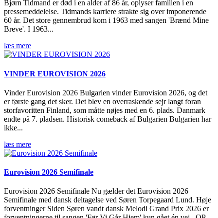
Bjørn Tidmand er død i en alder af 86 år, oplyser familien i en
pressemeddelelse. Tidmands karriere strakte sig over imponerende
60 år. Det store gennembrud kom i 1963 med sangen 'Brænd Mine
Breve'. I 1963...
læs mere
VINDER EUROVISION 2026
Vinder Eurovision 2026 Bulgarien vinder Eurovision 2026, og det
er første gang det sker. Det blev en overraskende sejr langt foran
storfavoritten Finland, som måtte nøjes med en 6. plads. Danmark
endte på 7. pladsen. Historisk comeback af Bulgarien Bulgarien har
ikke...
læs mere
Eurovision 2026 Semifinale
Eurovision 2026 Semifinale Nu gælder det Eurovision 2026
Semifinale med dansk deltagelse ved Søren Torpegaard Lund. Høje
forventninger Siden Søren vandt dansk Melodi Grand Prix 2026 er
forventningerne til sangen 'Før Vi Går Hjem' kun gået én vej...OP