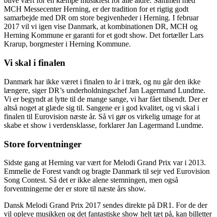
blive vært for en kæmpe musikfest for alle aldre. Sammen med
MCH Messecenter Herning, er der tradition for et rigtig godt
samarbejde med DR om store begivenheder i Herning. I februar
2017 vil vi igen vise Danmark, at kombinationen DR, MCH og
Herning Kommune er garanti for et godt show. Det fortæller Lars
Krarup, borgmester i Herning Kommune.
Vi skal i finalen
Danmark har ikke været i finalen to år i træk, og nu går den ikke
længere, siger DR’s underholdningschef
Jan Lagermand Lundme.
Vi er begyndt at lytte til de mange sange, vi har fået tilsendt. Der er
altså noget at glæde sig til. Sangene er i god kvalitet, og vi skal i
finalen til Eurovision næste år. Så vi gør os virkelig umage for at
skabe et show i verdensklasse, forklarer Jan Lagermand Lundme.
Store forventninger
Sidste gang at Herning var vært for Melodi Grand Prix var i 2013.
Emmelie de Forest vandt og bragte Danmark til sejr ved Eurovision
Song Contest. Så det er ikke alene stemningen, men også
forventningerne der er store til næste års show.
Dansk Melodi Grand Prix 2017 sendes direkte på DR1. For de der
vil opleve musikken og det fantastiske show helt tæt på, kan billetter