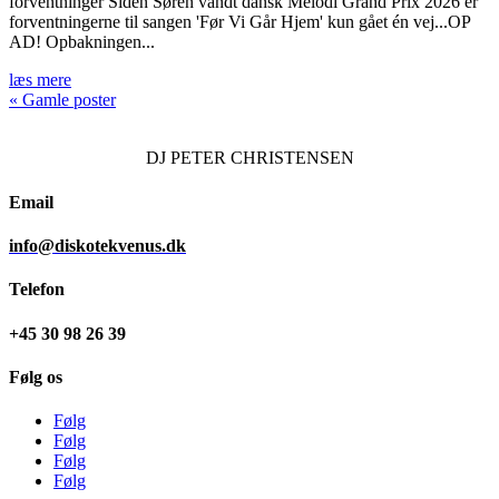
forventninger Siden Søren vandt dansk Melodi Grand Prix 2026 er
forventningerne til sangen 'Før Vi Går Hjem' kun gået én vej...OP
AD! Opbakningen...
læs mere
« Gamle poster
DJ
PETER CHRISTENSEN
Email
info@diskotekvenus.dk
Telefon
+45 30 98 26 39
Følg os
Følg
Følg
Følg
Følg