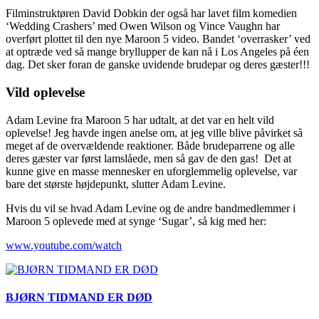
Filminstruktøren David Dobkin der også har lavet film komedien
‘Wedding Crashers’ med Owen Wilson og Vince Vaughn har
overført plottet til den nye Maroon 5 video. Bandet ‘overrasker’ ved
at optræde ved så mange bryllupper de kan nå i Los Angeles på éen
dag. Det sker foran de ganske uvidende brudepar og deres gæster!!!
Vild oplevelse
Adam Levine fra Maroon 5 har udtalt, at det var en helt vild
oplevelse! Jeg havde ingen anelse om, at jeg ville blive påvirket så
meget af de overvældende reaktioner. Både brudeparrene og alle
deres gæster var først lamslåede, men så gav de den gas! Det at
kunne give en masse mennesker en uforglemmelig oplevelse, var
bare det største højdepunkt, slutter Adam Levine.
Hvis du vil se hvad Adam Levine og de andre bandmedlemmer i
Maroon 5 oplevede med at synge ‘Sugar’, så kig med her:
www.youtube.com/watch
BJØRN TIDMAND ER DØD