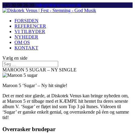
+45 30 98 26 39
Info@diskotekvenus.dk
FORSIDEN
REFERENCER
VI TILBYDER
NYHEDER
OM OS
KONTAKT
Vælg en side
MAROON 5 SUGAR – NY SINGLE
Maroon 5 ‘Sugar’ – Ny hit single!
Det er med stor glæde, at Diskotek Venus kan bringe nyheden om,
at Maroon 5 er tilbage med et KÆMPE hit hentet fra deres seneste
album V. ‘Sugar’ er fløjet ind som Top 3 på Itunes. Videoen til
‘Sugar’ er ganske enkelt genial, og overraskende på éen og samme
tid!
Overrasker brudepar