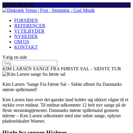
+45 30 98 26 39
Info@diskotekvenus.dk
FORSIDEN
REFERENCER
VI TILBYDER
NYHEDER
OM OS
KONTAKT
Vælg en side
KIM LARSEN SANGE FRA FØRSTE SAL – SIDSTE TUR
Kim Larsen ‘Sange Fra Første Sal – Sidste album fra Danmarks
største spillemand!
Kim Larsen fans over det ganske land holder sig sikkert vågne til et
stykke over midnat. Til midnat udkommer 12 helt nye sange på de
fleste streamingtjenester. Danmarks største spillemand gennem
tiderne – Kim Larsen udkommer med sine sidste sange, oplyser
pladeselskabet Warner.
Hjælp fra sønnen Hjalmer