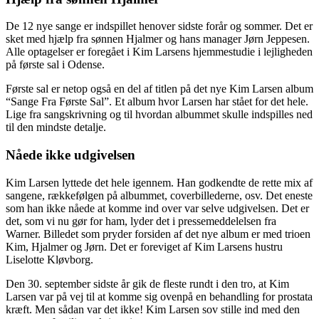
De 12 nye sange er indspillet henover sidste forår og sommer. Det er
sket med hjælp fra sønnen Hjalmer og hans manager Jørn Jeppesen.
Alle optagelser er foregået i Kim Larsens hjemmestudie i lejligheden
på første sal i Odense.
Første sal er netop også en del af titlen på det nye Kim Larsen album
“Sange Fra Første Sal”. Et album hvor Larsen har stået for det hele.
Lige fra sangskrivning og til hvordan albummet skulle indspilles ned
til den mindste detalje.
Nåede ikke udgivelsen
Kim Larsen lyttede det hele igennem. Han godkendte de rette mix af
sangene, rækkefølgen på albummet, coverbillederne, osv. Det eneste
som han ikke nåede at komme ind over var selve udgivelsen. Det er
det, som vi nu gør for ham, lyder det i pressemeddelelsen fra
Warner. Billedet som pryder forsiden af det nye album er med trioen
Kim, Hjalmer og Jørn. Det er foreviget af Kim Larsens hustru
Liselotte Kløvborg.
Den 30. september sidste år gik de fleste rundt i den tro, at Kim
Larsen var på vej til at komme sig ovenpå en behandling for prostata
kræft. Men sådan var det ikke! Kim Larsen sov stille ind med den