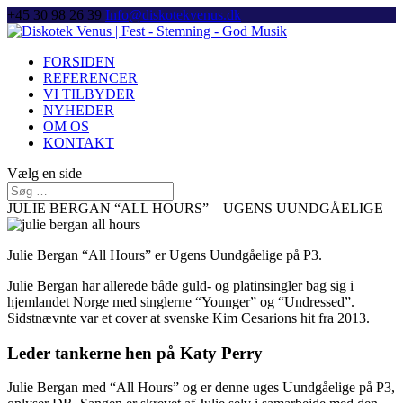
+45 30 98 26 39
Info@diskotekvenus.dk
FORSIDEN
REFERENCER
VI TILBYDER
NYHEDER
OM OS
KONTAKT
Vælg en side
JULIE BERGAN “ALL HOURS” – UGENS UUNDGÅELIGE
Julie Bergan “All Hours” er Ugens Uundgåelige på P3.
Julie Bergan har allerede både guld- og platinsingler bag sig i
hjemlandet Norge med singlerne “Younger” og “Undressed”.
Sidstnævnte var et cover at svenske Kim Cesarions hit fra 2013.
Leder tankerne hen på Katy Perry
Julie Bergan med “All Hours” og er denne uges Uundgåelige på P3,