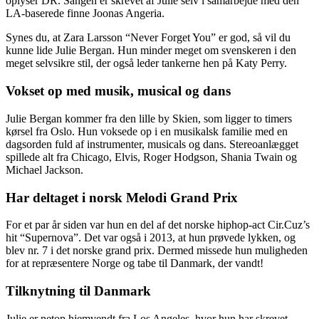
oplyser DR. Sangen er skrevet af Julie selv i samarbejde med den
LA-baserede finne Joonas Angeria.
Synes du, at Zara Larsson “Never Forget You” er god, så vil du
kunne lide Julie Bergan. Hun minder meget om svenskeren i den
meget selvsikre stil, der også leder tankerne hen på Katy Perry.
Vokset op med musik, musical og dans
Julie Bergan kommer fra den lille by Skien, som ligger to timers
kørsel fra Oslo. Hun voksede op i en musikalsk familie med en
dagsorden fuld af instrumenter, musicals og dans. Stereoanlægget
spillede alt fra Chicago, Elvis, Roger Hodgson, Shania Twain og
Michael Jackson.
Har deltaget i norsk Melodi Grand Prix
For et par år siden var hun en del af det norske hiphop-act Cir.Cuz’s
hit “Supernova”. Det var også i 2013, at hun prøvede lykken, og
blev nr. 7 i det norske grand prix. Dermed missede hun muligheden
for at repræsentere Norge og tabe til Danmark, der vandt!
Tilknytning til Danmark
Julie er netop hjemvendt fra Los Angeles, hvor hun har skrevet