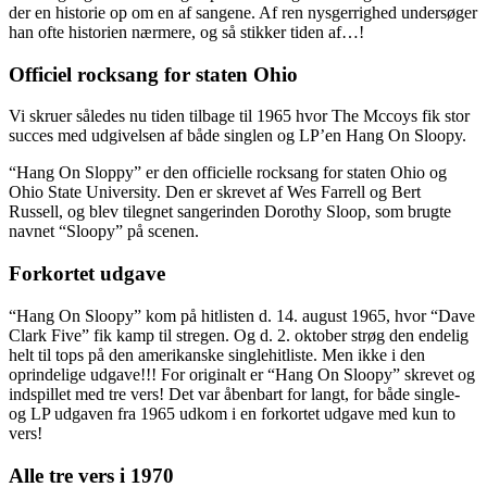
der en historie op om en af sangene. Af ren nysgerrighed undersøger
han ofte historien nærmere, og så stikker tiden af…!
Officiel rocksang for staten Ohio
Vi skruer således nu tiden tilbage til 1965 hvor The Mccoys fik stor
succes med udgivelsen af både singlen og LP’en Hang On Sloopy.
“Hang On Sloppy” er den officielle rocksang for staten Ohio og
Ohio State University. Den er skrevet af Wes Farrell og Bert
Russell, og blev tilegnet sangerinden Dorothy Sloop, som brugte
navnet “Sloopy” på scenen.
Forkortet udgave
“Hang On Sloopy” kom på hitlisten d. 14. august 1965, hvor “Dave
Clark Five” fik kamp til stregen. Og d. 2. oktober strøg den endelig
helt til tops på den amerikanske singlehitliste. Men ikke i den
oprindelige udgave!!! For originalt er “Hang On Sloopy” skrevet og
indspillet med tre vers! Det var åbenbart for langt, for både single-
og LP udgaven fra 1965 udkom i en forkortet udgave med kun to
vers!
Alle tre vers i 1970