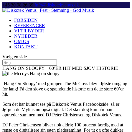
+45 30 98 26 39
Info@diskotekvenus.dk
FORSIDEN
REFERENCER
VI TILBYDER
NYHEDER
OM OS
KONTAKT
Vælg en side
HANG ON SLOOPY – 60’ER HIT MED SJOV HISTORIE
‘Hang On Sloopy’ med gruppen The McCoys blev i første omgang
for lang! Få den sjove og spændende historie om dette store 60’er
hit.
Som det har kunnet ses på Diskotek Venus Facebookside, så er
Jørgen de Mylius nu også digital. Det sker dog kun når han
optræder sammen med DJ Peter Christensen og Diskotek Venus.
DJ Peter Christensen bliver nok aldrig 100 procent færdig med at
rense og digitalisere sin egen pladesamling. For tit og ofte dukker