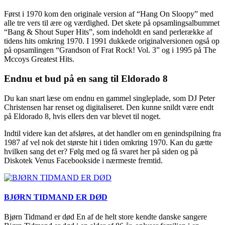
Først i 1970 kom den originale version af “Hang On Sloopy” med
alle tre vers til ære og værdighed. Det skete på opsamlingsalbummet
“Bang & Shout Super Hits”, som indeholdt en sand perlerække af
tidens hits omkring 1970. I 1991 dukkede originalversionen også op
på opsamlingen “Grandson of Frat Rock! Vol. 3” og i 1995 på The
Mccoys Greatest Hits.
Endnu et bud på en sang til Eldorado 8
Du kan snart læse om endnu en gammel singleplade, som DJ Peter
Christensen har renset og digitaliseret. Den kunne snildt være endt
på Eldorado 8, hvis ellers den var blevet til noget.
Indtil videre kan det afsløres, at det handler om en genindspilning fra
1987 af vel nok det største hit i tiden omkring 1970. Kan du gætte
hvilken sang det er? Følg med og få svaret her på siden og på
Diskotek Venus Facebookside i nærmeste fremtid.
BJØRN TIDMAND ER DØD
Bjørn Tidmand er død En af de helt store kendte danske sangere