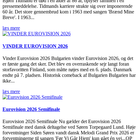
Bjørn Tidmand er død i en alder af 86 år, oplyser familien i en
pressemeddelelse. Tidmands karriere strakte sig over imponerende
60 år. Det store gennembrud kom i 1963 med sangen 'Brænd Mine
Breve'. I 1963...
læs mere
VINDER EUROVISION 2026
Vinder Eurovision 2026 Bulgarien vinder Eurovision 2026, og det
er første gang det sker. Det blev en overraskende sejr langt foran
storfavoritten Finland, som måtte nøjes med en 6. plads. Danmark
endte på 7. pladsen. Historisk comeback af Bulgarien Bulgarien har
ikke...
læs mere
Eurovision 2026 Semifinale
Eurovision 2026 Semifinale Nu gælder det Eurovision 2026
Semifinale med dansk deltagelse ved Søren Torpegaard Lund. Høje
forventninger Siden Søren vandt dansk Melodi Grand Prix 2026 er
forventningerne til sangen 'Før Vi Går Hjem' kun gået én vej...OP