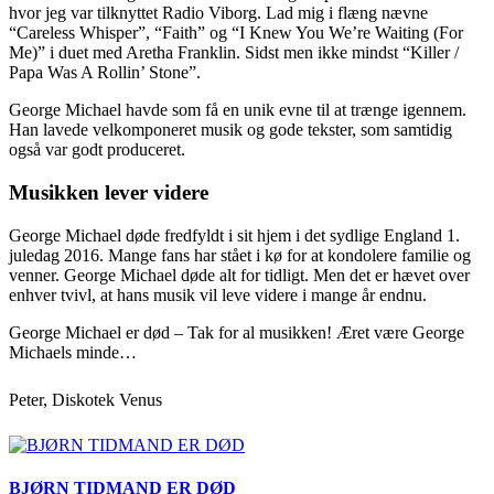
hvor jeg var tilknyttet Radio Viborg. Lad mig i flæng nævne
“Careless Whisper”, “Faith” og “I Knew You We’re Waiting (For
Me)” i duet med Aretha Franklin. Sidst men ikke mindst “Killer /
Papa Was A Rollin’ Stone”.
George Michael havde som få en unik evne til at trænge igennem.
Han lavede velkomponeret musik og gode tekster, som samtidig
også var godt produceret.
Musikken lever videre
George Michael døde fredfyldt i sit hjem i det sydlige England 1.
juledag 2016. Mange fans har stået i kø for at kondolere familie og
venner. George Michael døde alt for tidligt. Men det er hævet over
enhver tvivl, at hans musik vil leve videre i mange år endnu.
George Michael er død – Tak for al musikken! Æret være George
Michaels minde…
Peter,
Diskotek Venus
BJØRN TIDMAND ER DØD