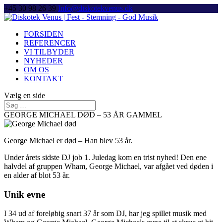
+45 30 98 26 39
Info@diskotekvenus.dk
FORSIDEN
REFERENCER
VI TILBYDER
NYHEDER
OM OS
KONTAKT
Vælg en side
GEORGE MICHAEL DØD – 53 ÅR GAMMEL
George Michael er død – Han blev 53 år.
Under årets sidste DJ job 1. Juledag kom en trist nyhed! Den ene
halvdel af gruppen Wham, George Michael, var afgået ved døden i
en alder af blot 53 år.
Unik evne
I 34 ud af foreløbig snart 37 år som DJ, har jeg spillet musik med