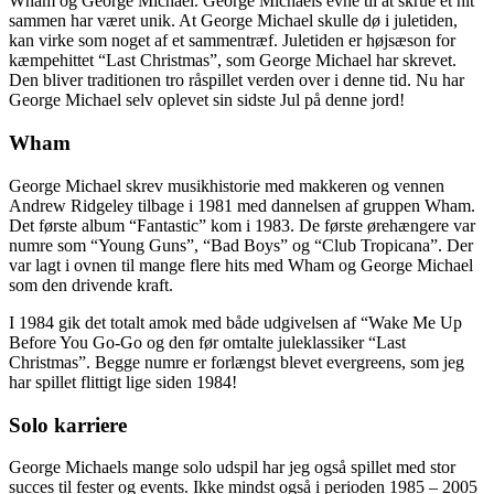
Wham og George Michael. George Michaels evne til at skrue et hit
sammen har været unik. At George Michael skulle dø i juletiden,
kan virke som noget af et sammentræf. Juletiden er højsæson for
kæmpehittet “Last Christmas”, som George Michael har skrevet.
Den bliver traditionen tro råspillet verden over i denne tid. Nu har
George Michael selv oplevet sin sidste Jul på denne jord!
Wham
George Michael skrev musikhistorie med makkeren og vennen
Andrew Ridgeley tilbage i 1981 med dannelsen af gruppen Wham.
Det første album “Fantastic” kom i 1983. De første ørehængere var
numre som “Young Guns”, “Bad Boys” og “Club Tropicana”. Der
var lagt i ovnen til mange flere hits med Wham og George Michael
som den drivende kraft.
I 1984 gik det totalt amok med både udgivelsen af “Wake Me Up
Before You Go-Go og den før omtalte juleklassiker “Last
Christmas”. Begge numre er forlængst blevet evergreens, som jeg
har spillet flittigt lige siden 1984!
Solo karriere
George Michaels mange solo udspil har jeg også spillet med stor
succes til fester og events. Ikke mindst også i perioden 1985 – 2005