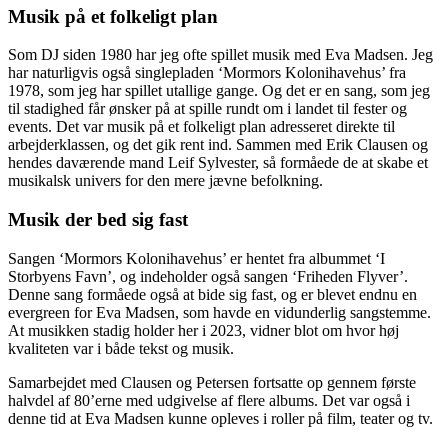
Musik på et folkeligt plan
Som DJ siden 1980 har jeg ofte spillet musik med Eva Madsen. Jeg
har naturligvis også singlepladen ‘Mormors Kolonihavehus’ fra
1978, som jeg har spillet utallige gange. Og det er en sang, som jeg
til stadighed får ønsker på at spille rundt om i landet til fester og
events. Det var musik på et folkeligt plan adresseret direkte til
arbejderklassen, og det gik rent ind. Sammen med Erik Clausen og
hendes daværende mand Leif Sylvester, så formåede de at skabe et
musikalsk univers for den mere jævne befolkning.
Musik der bed sig fast
Sangen ‘Mormors Kolonihavehus’ er hentet fra albummet ‘I
Storbyens Favn’, og indeholder også sangen ‘Friheden Flyver’.
Denne sang formåede også at bide sig fast, og er blevet endnu en
evergreen for Eva Madsen, som havde en vidunderlig sangstemme.
At musikken stadig holder her i 2023, vidner blot om hvor høj
kvaliteten var i både tekst og musik.
Samarbejdet med Clausen og Petersen fortsatte op gennem første
halvdel af 80’erne med udgivelse af flere albums. Det var også i
denne tid at Eva Madsen kunne opleves i roller på film, teater og tv.