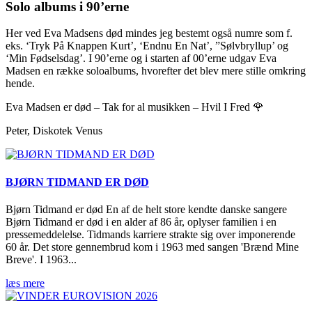
Solo albums i 90’erne
Her ved Eva Madsens død mindes jeg bestemt også numre som f.
eks. ‘Tryk På Knappen Kurt’, ‘Endnu En Nat’, ”Sølvbryllup’ og
‘Min Fødselsdag’. I 90’erne og i starten af 00’erne udgav Eva
Madsen en række soloalbums, hvorefter det blev mere stille omkring
hende.
Eva Madsen er død – Tak for al musikken – Hvil I Fred 🌹
Peter, Diskotek Venus
BJØRN TIDMAND ER DØD
Bjørn Tidmand er død En af de helt store kendte danske sangere
Bjørn Tidmand er død i en alder af 86 år, oplyser familien i en
pressemeddelelse. Tidmands karriere strakte sig over imponerende
60 år. Det store gennembrud kom i 1963 med sangen 'Brænd Mine
Breve'. I 1963...
læs mere