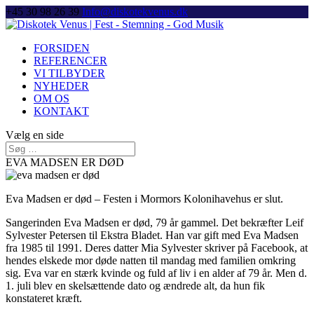
+45 30 98 26 39
Info@diskotekvenus.dk
FORSIDEN
REFERENCER
VI TILBYDER
NYHEDER
OM OS
KONTAKT
Vælg en side
EVA MADSEN ER DØD
Eva Madsen er død – Festen i Mormors Kolonihavehus er slut.
Sangerinden Eva Madsen er død, 79 år gammel. Det bekræfter Leif
Sylvester Petersen til Ekstra Bladet. Han var gift med Eva Madsen
fra 1985 til 1991. Deres datter Mia Sylvester skriver på Facebook, at
hendes elskede mor døde natten til mandag med familien omkring
sig. Eva var en stærk kvinde og fuld af liv i en alder af 79 år. Men d.
1. juli blev en skelsættende dato og ændrede alt, da hun fik
konstateret kræft.