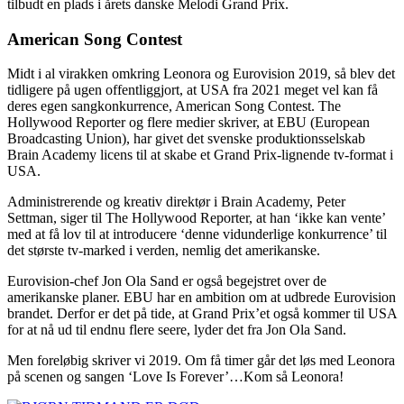
tilbudt en plads i årets danske Melodi Grand Prix.
American Song Contest
Midt i al virakken omkring Leonora og Eurovision 2019, så blev det
tidligere på ugen offentliggjort, at USA fra 2021 meget vel kan få
deres egen sangkonkurrence, American Song Contest. The
Hollywood Reporter og flere medier skriver, at EBU (European
Broadcasting Union), har givet det svenske produktionsselskab
Brain Academy licens til at skabe et Grand Prix-lignende tv-format i
USA.
Administrerende og kreativ direktør i Brain Academy, Peter
Settman, siger til The Hollywood Reporter, at han ‘ikke kan vente’
med at få lov til at introducere ‘denne vidunderlige konkurrence’ til
det største tv-marked i verden, nemlig det amerikanske.
Eurovision-chef Jon Ola Sand er også begejstret over de
amerikanske planer. EBU har en ambition om at udbrede Eurovision
brandet. Derfor er det på tide, at Grand Prix’et også kommer til USA
for at nå ud til endnu flere seere, lyder det fra Jon Ola Sand.
Men foreløbig skriver vi 2019. Om få timer går det løs med Leonora
på scenen og sangen ‘Love Is Forever’…Kom så Leonora!