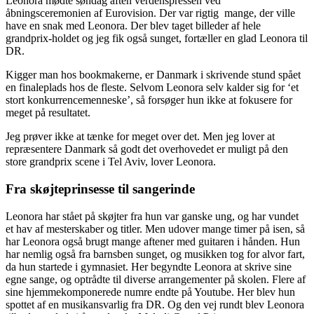
Leonora mødte søndag aften verdenspressen ved
åbningsceremonien af Eurovision. Der var rigtig mange, der ville
have en snak med Leonora. Der blev taget billeder af hele
grandprix-holdet og jeg fik også sunget, fortæller en glad Leonora til
DR.
Kigger man hos bookmakerne, er Danmark i skrivende stund spået
en finaleplads hos de fleste. Selvom Leonora selv kalder sig for ‘et
stort konkurrencemenneske’, så forsøger hun ikke at fokusere for
meget på resultatet.
Jeg prøver ikke at tænke for meget over det. Men jeg lover at
repræsentere Danmark så godt det overhovedet er muligt på den
store grandprix scene i Tel Aviv, lover Leonora.
Fra skøjteprinsesse til sangerinde
Leonora har stået på skøjter fra hun var ganske ung, og har vundet
et hav af mesterskaber og titler. Men udover mange timer på isen, så
har Leonora også brugt mange aftener med guitaren i hånden. Hun
har nemlig også fra barnsben sunget, og musikken tog for alvor fart,
da hun startede i gymnasiet. Her begyndte Leonora at skrive sine
egne sange, og optrådte til diverse arrangementer på skolen. Flere af
sine hjemmekomponerede numre endte på Youtube. Her blev hun
spottet af en musikansvarlig fra DR. Og den vej rundt blev Leonora