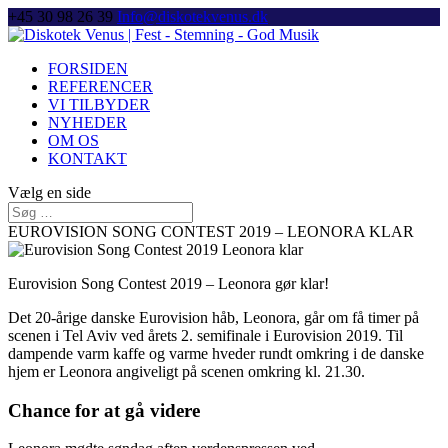
+45 30 98 26 39
Info@diskotekvenus.dk
FORSIDEN
REFERENCER
VI TILBYDER
NYHEDER
OM OS
KONTAKT
Vælg en side
EUROVISION SONG CONTEST 2019 – LEONORA KLAR
Eurovision Song Contest 2019 – Leonora gør klar!
Det 20-årige danske Eurovision håb, Leonora, går om få timer på
scenen i Tel Aviv ved årets 2. semifinale i Eurovision 2019. Til
dampende varm kaffe og varme hveder rundt omkring i de danske
hjem er Leonora angiveligt på scenen omkring kl. 21.30.
Chance for at gå videre