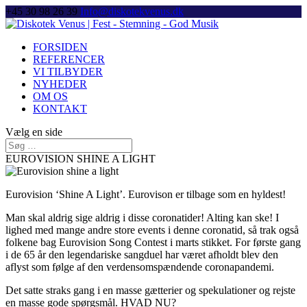
+45 30 98 26 39
Info@diskotekvenus.dk
FORSIDEN
REFERENCER
VI TILBYDER
NYHEDER
OM OS
KONTAKT
Vælg en side
EUROVISION SHINE A LIGHT
Eurovision ‘Shine A Light’. Eurovison er tilbage som en hyldest!
Man skal aldrig sige aldrig i disse coronatider! Alting kan ske!
I
lighed med mange andre store events i denne coronatid, så trak også
folkene bag Eurovision Song Contest i marts stikket. For første gang
i de 65 år den legendariske sangduel har været afholdt blev den
aflyst som følge af den verdensomspændende coronapandemi.
Det satte straks gang i en masse gætterier og spekulationer og rejste
en masse gode spørgsmål. HVAD NU?