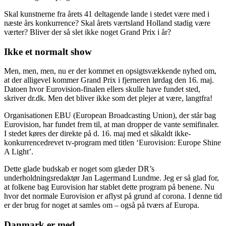
Skal kunstnerne fra årets 41 deltagende lande i stedet være med i
næste års konkurrence? Skal årets værtsland Holland stadig være
værter? Bliver der så slet ikke noget Grand Prix i år?
Ikke et normalt show
Men, men, men, nu er der kommet en opsigtsvækkende nyhed om,
at der alligevel kommer Grand Prix i fjerneren lørdag den 16. maj.
Datoen hvor Eurovision-finalen ellers skulle have fundet sted,
skriver dr.dk. Men det bliver ikke som det plejer at være, langtfra!
Organisationen EBU (European Broadcasting Union), der står bag
Eurovision, har fundet frem til, at man dropper de vante semifinaler.
I stedet køres der direkte på d. 16. maj med et såkaldt ikke-
konkurrencedrevet tv-program med titlen ‘Eurovision: Europe Shine
A Light’.
Dette glade budskab er noget som glæder DR’s
underholdningsredaktør Jan Lagermand Lundme. Jeg er så glad for,
at folkene bag Eurovision har stablet dette program på benene. Nu
hvor det normale Eurovision er aflyst på grund af corona. I denne tid
er der brug for noget at samles om – også på tværs af Europa.
Danmark er med