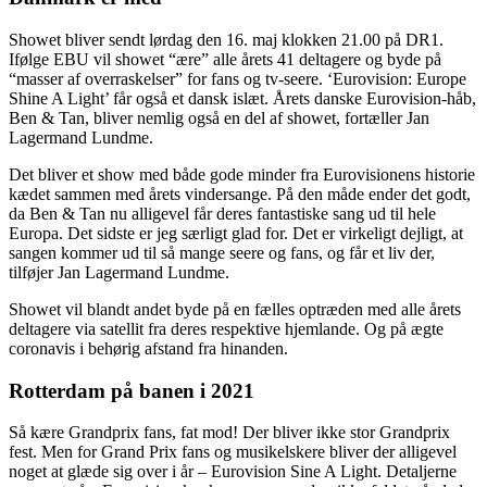
Showet bliver sendt lørdag den 16. maj klokken 21.00 på DR1.
Ifølge EBU vil showet “ære” alle årets 41 deltagere og byde på
“masser af overraskelser” for fans og tv-seere. ‘Eurovision: Europe
Shine A Light’ får også et dansk islæt. Årets danske Eurovision-håb,
Ben & Tan, bliver nemlig også en del af showet, fortæller Jan
Lagermand Lundme.
Det bliver et show med både gode minder fra Eurovisionens historie
kædet sammen med årets vindersange. På den måde ender det godt,
da Ben & Tan nu alligevel får deres fantastiske sang ud til hele
Europa. Det sidste er jeg særligt glad for. Det er virkeligt dejligt, at
sangen kommer ud til så mange seere og fans, og får et liv der,
tilføjer Jan Lagermand Lundme.
Showet vil blandt andet byde på en fælles optræden med alle årets
deltagere via satellit fra deres respektive hjemlande. Og på ægte
coronavis i behørig afstand fra hinanden.
Rotterdam på banen i 2021
Så kære Grandprix fans, fat mod! Der bliver ikke stor Grandprix
fest. Men for Grand Prix fans og musikelskere bliver der alligevel
noget at glæde sig over i år – Eurovision Sine A Light. Detaljerne