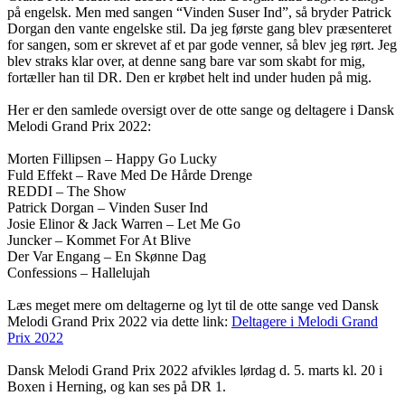
på engelsk. Men med sangen “Vinden Suser Ind”, så bryder Patrick
Dorgan den vante engelske stil. Da jeg første gang blev præsenteret
for sangen, som er skrevet af et par gode venner, så blev jeg rørt. Jeg
blev straks klar over, at denne sang bare var som skabt for mig,
fortæller han til DR. Den er krøbet helt ind under huden på mig.
Her er den samlede oversigt over de otte sange og deltagere i Dansk
Melodi Grand Prix 2022:
Morten Fillipsen – Happy Go Lucky
Fuld Effekt – Rave Med De Hårde Drenge
REDDI – The Show
Patrick Dorgan – Vinden Suser Ind
Josie Elinor & Jack Warren – Let Me Go
Juncker – Kommet For At Blive
Der Var Engang – En Skønne Dag
Confessions – Hallelujah
Læs meget mere om deltagerne og lyt til de otte sange ved Dansk
Melodi Grand Prix 2022 via dette link:
Deltagere i Melodi Grand
Prix 2022
Dansk Melodi Grand Prix 2022 afvikles lørdag d. 5. marts kl. 20 i
Boxen i Herning, og kan ses på DR 1.