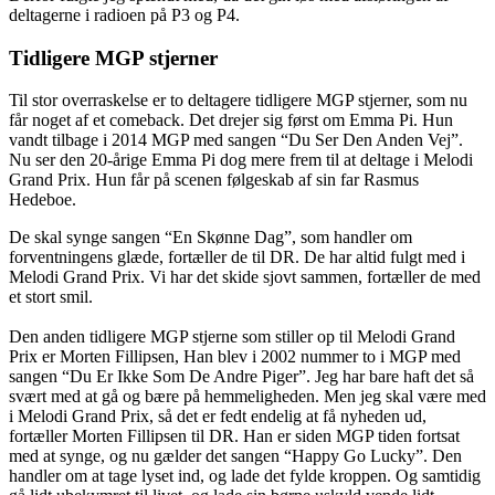
deltagerne i radioen på P3 og P4.
Tidligere MGP stjerner
Til stor overraskelse er to deltagere tidligere MGP stjerner, som nu
får noget af et comeback. Det drejer sig først om Emma Pi. Hun
vandt tilbage i 2014 MGP med sangen “Du Ser Den Anden Vej”.
Nu ser den 20-årige Emma Pi dog mere frem til at deltage i Melodi
Grand Prix. Hun får på scenen følgeskab af sin far Rasmus
Hedeboe.
De skal synge sangen “En Skønne Dag”, som handler om
forventningens glæde, fortæller de til DR. De har altid fulgt med i
Melodi Grand Prix. Vi har det skide sjovt sammen, fortæller de med
et stort smil.
Den anden tidligere MGP stjerne som stiller op til Melodi Grand
Prix er Morten Fillipsen,
Han blev i 2002 nummer to i MGP med
sangen “Du Er Ikke Som De Andre Piger”.
Jeg har bare haft det så
svært med at gå og bære på hemmeligheden. Men jeg skal være med
i Melodi Grand Prix, så det er fedt endelig at få nyheden ud,
fortæller Morten Fillipsen til DR. Han er siden MGP tiden fortsat
med at synge, og nu gælder det sangen “Happy Go Lucky”. Den
handler om at tage lyset ind, og lade det fylde kroppen. Og samtidig