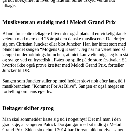
gå lidt ubekymret til livet, og lade sin børne uskyld vende lidt
tilbage.
Musikveteran endelig med i Melodi Grand Prix
Blandt årets otte deltagere bliver der også plads til en virkelig dansk
veteran med mere end 25 år på den danske musikscene. Det drejer
sig om Christian Juncker eller blot Juncker. Han har hittet stort med
blandt andet sangen “Mogens Og Karen”. Jeg har nu været med så
længe i underholdnings branchen, at intet kan vælte mig. Jeg kan stå
og synge ved en frysedisk i Føtex og spille på de store festivaler. Så
hvorfor ikke også prøve kræfter med Melodi Grand Prix, fortæller
Juncker til DR.
Sangen som Juncker stiller op med hedder sjovt nok efter lang tid i
musikbranchen “Kommet For At Blive”. Sangen er også meget en
fortælling om hans eget liv.
Deltager skifter sprog
Man skal sommetider kaste sig ud i noget nyt! Det må man i den
grad sige, at sangeren Patrick Dorgan gør med sit indtog i Melodi
Grand Prix. Siden sin debut i 2014 har Dorgan altid udgivet sange