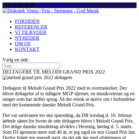
+45 30 98 26 39
Info@diskotekvenus.dk
FORSIDEN
REFERENCER
VI TILBYDER
NYHEDER
OM OS
KONTAKT
Vælg en side
DELTAGERE TIL MELODI GRAND PRIX 2022
Deltagere til Melodi Grand Prix 2022 med to overraskelser. Der
bliver deltagelse af to tidligere MGP stjerner, en musikveteran og en
sanger som har skiftet sprog. Så der ernok at skrive om i forbindelse
med det kommende danske Melodi Grand Prix.
Der var sædvanen tro stor spænding, da DR torsdag d. 10. februar
løftede sløret for hvem de otte deltagere bliver i Melodi Grand Prix.
Det årlige danske musikbrag afvikles i Herning, lørdag d. 5. marts.
Som DJ igennem mere end 40 år, er jeg også en stor Grand Prix fan.
Derfor fulgte jeg spændt med, da det gik løs med afsløringen af