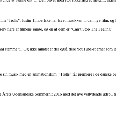
nde at vænne dig til. Den bliver med stor sikkerhed et megahit indenfo
ilm “Trolls”. Justin Timberlake har lavet musikken til den nye film, og 
lv flere af filmens sange, og en af dem er “Can’t Stop The Feeling”.
stemme til. Og ikke mindst er der også flere YouTube-stjerner som læg
e sin musik med en animationsfilm. ”Trolls” får premiere i de danske bio
e Årets Udenlandske Sommerhit 2016 med det nye vellydende udspil fra 