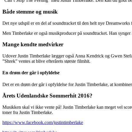
“Can’t Stop The Feeling” med Justin Timberlake. Den kan du godt begy
Både stemme og musik
Det nye udspil er en del af soundtracket til den helt nye Dreamworks f
Men Timberlake er også musikproducer på soundtracket. Han synger se
Mange kendte medvirker
Udover Justin Timberlake lægger også Anna Kendrick og Gwen Stefani 
”Shrek” ventes at blive efterårets største filmhit.
En drøm der går i opfyldelse
Det er en drøm der går i opfyldelse for Justin Timberlake, at kombiner
Årets Udenlandske Sommerhit 2016?
Musikken skal vi ikke vente på! Justin Timberlake kan meget vel scor
toner fra Justin Timberlake.
https://www.facebook.com/justintimberlake