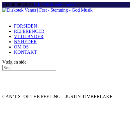
+45 30 98 26 39
Info@diskotekvenus.dk
FORSIDEN
REFERENCER
VI TILBYDER
NYHEDER
OM OS
KONTAKT
Vælg en side
CAN’T STOP THE FEELING – JUSTIN TIMBERLAKE