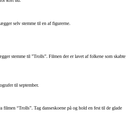
r kort tid.
lægger selv stemme til en af figurerne.
ger stemme til ”Trolls”. Filmen der er lavet af folkene som skabte
grafer til september.
filmen “Trolls”. Tag danseskoene på og hold en fest til de glade