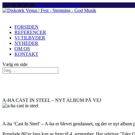
+45 30 98 26 39
Info@diskotekvenus.dk
FORSIDEN
REFERENCER
VI TILBYDER
NYHEDER
OM OS
KONTAKT
Vælg en side
A-HA CAST IN STEEL – NYT ALBUM PÅ VEJ
A-ha ‘Cast In Steel’ – A-ha er blevet gendannet, og der er nyt album p
Popglade 80’er fans kan se frem til 4. september. Her udgiver ’Take