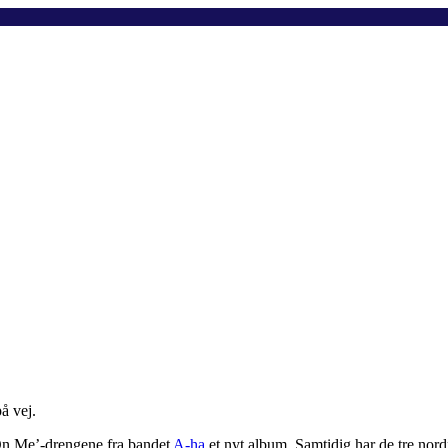
å vej.
 On Me’-drengene fra bandet
A-ha
et nyt album. Samtidig har de tre nordm