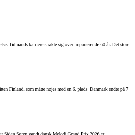
lse. Tidmands karriere strakte sig over imponerende 60 år. Det store
ritten Finland, som måtte nøjes med en 6. plads. Danmark endte på 7.
er Siden Søren vandt dansk Melodi Grand Prix 2026 er