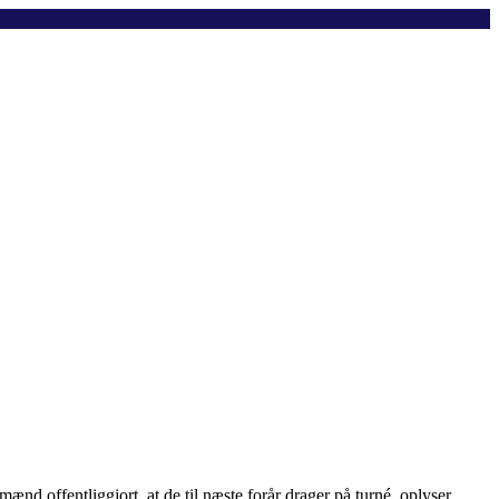
ænd offentliggjort, at de til næste forår drager på turné, oplyser