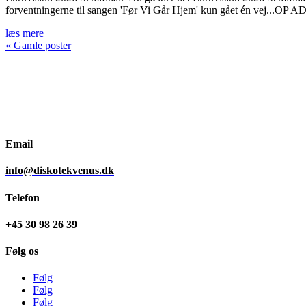
forventningerne til sangen 'Før Vi Går Hjem' kun gået én vej...OP A
læs mere
« Gamle poster
Email
info@diskotekvenus.dk
Telefon
+45 30 98 26 39
Følg os
Følg
Følg
Følg