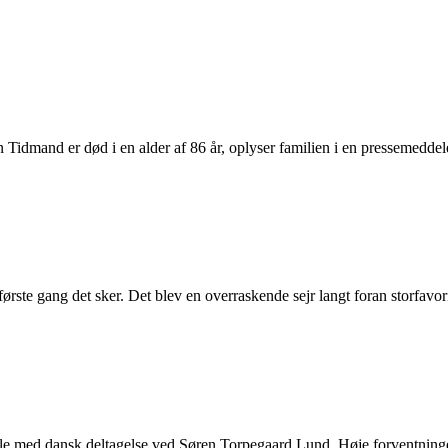
Tidmand er død i en alder af 86 år, oplyser familien i en pressemeddele
rste gang det sker. Det blev en overraskende sejr langt foran storfavo
le med dansk deltagelse ved Søren Torpegaard Lund. Høje forventning