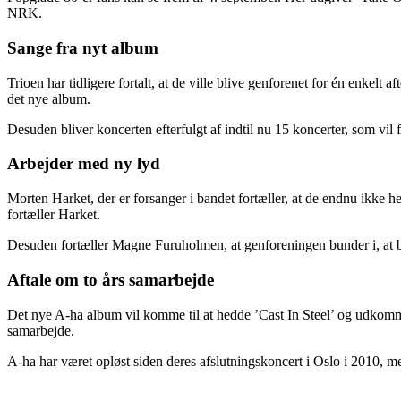
NRK.
Sange fra nyt album
Trioen har tidligere fortalt, at de ville blive genforenet for én enkelt 
det nye album.
Desuden bliver koncerten efterfulgt af indtil nu 15 koncerter, som vil
Arbejder med ny lyd
Morten Harket, der er forsanger i bandet fortæller, at de endnu ikke he
fortæller Harket.
Desuden fortæller Magne Furuholmen, at genforeningen bunder i, at ba
Aftale om to års samarbejde
Det nye A-ha album vil komme til at hedde ’Cast In Steel’ og udkommer 4.
samarbejde.
A-ha har været opløst siden deres afslutningskoncert i Oslo i 2010, m