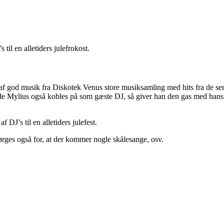
til en alletiders julefrokost.
f god musik fra Diskotek Venus store musiksamling med hits fra de senest
ørgen de Mylius også kobles på som gæste DJ, så giver han den gas m
 DJ’s til en alletiders julefest.
ges også for, at der kommer nogle skålesange, osv.