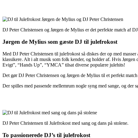
DJ Peter Christensen og Jørgen de Mylius er det perfekte match af DJ’s 
Jørgen de Mylius som gæste DJ til julefrokost
Med DJ Peter Christensen til julefrokost så diskes der op med masser a
klassikere. Alt i alt musik som folk kender, og holder af. Hvis J
Evigt”, “Hands Up”, “YMCA” tilsat diverse populære julehits!
Det gør DJ Peter Christensen og Jørgen de Mylius til et perfekt match af
Der spilles med passende mellemrum nogle syng med sange, og der sør
DJ Peter Christensen til Julefrokost med sang og dans på stolene.
To passionerede DJ’s til julefrokost