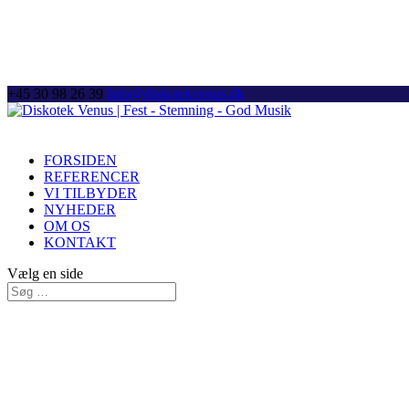
+45 30 98 26 39
Info@diskotekvenus.dk
FORSIDEN
REFERENCER
VI TILBYDER
NYHEDER
OM OS
KONTAKT
Vælg en side