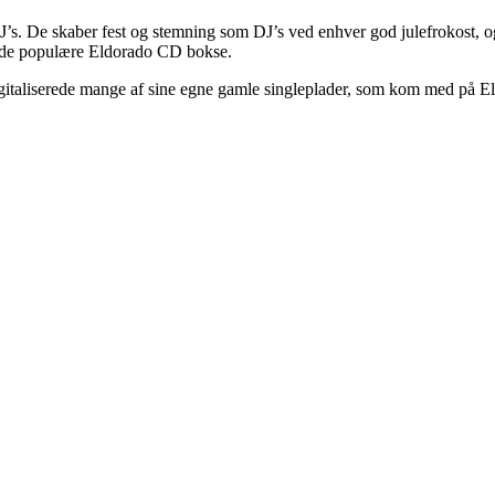
’s. De skaber fest og stemning som DJ’s ved enhver god julefrokost, og
re de populære Eldorado CD bokse.
digitaliserede mange af sine egne gamle singleplader, som kom med på 