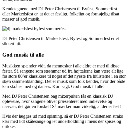
Kendetegnene med DJ Peter Christensen til Byfest, Sommerfest
eller Markedsfest er, at det er festligt, folkeligt og fornøjeligt tilsat
masser af god musik.
DJ Peter Christensen til Markedsfest, Byfest og Sommerfest er et
sikkert hit.
God musik til alle
Musikken spænder vidt, da mennesker i alle aldre er med til disse
fester. Så sangene som strømmer ud fra højttalerne kan være alt lige
fra store 80’er klassikere til noget af det nyeste fra hitlisterne i en stor
skøn sammenblanding. Det er musik som folk kender, hvor der både
kan skråles med og danses. Kort sagt: God musik til alle!
Med DJ Peter Christensen bag mixerpulten fås en klassisk DJ
oplevelse, hvor sangene bliver præsenteret med indlevelse og
nærvær, det gør en forskel! Så mærker man virkelig, at der er fest!
Hvis der lægges ud med spisning, så er DJ Peter Christensen straks
klar med lidt skålesange og let underholdning i mens der spises og
drikkes.