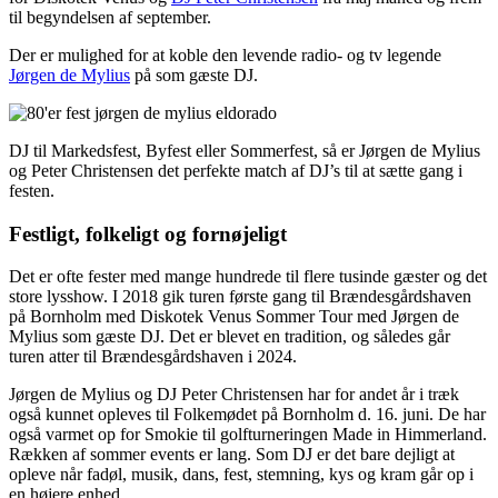
til begyndelsen af september.
Der er mulighed for at koble den levende radio- og tv legende
Jørgen de Mylius
på som gæste DJ.
DJ til Markedsfest, Byfest eller Sommerfest, så er Jørgen de Mylius
og Peter Christensen det perfekte match af DJ’s til at sætte gang i
festen.
Festligt, folkeligt og fornøjeligt
Det er ofte fester med mange hundrede til flere tusinde gæster og det
store lysshow. I 2018 gik turen første gang til Brændesgårdshaven
på Bornholm med Diskotek Venus Sommer Tour med Jørgen de
Mylius som gæste DJ. Det er blevet en tradition, og således går
turen atter til Brændesgårdshaven i 2024.
Jørgen de Mylius og DJ Peter Christensen har for andet år i træk
også kunnet opleves til Folkemødet på Bornholm d. 16. juni. De har
også varmet op for Smokie til golfturneringen Made in Himmerland.
Rækken af sommer events er lang. Som DJ er det bare dejligt at
opleve når fadøl, musik, dans, fest, stemning, kys og kram går op i
en højere enhed.