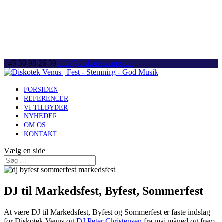
+45 30 98 26 39
Info@diskotekvenus.dk
FORSIDEN
REFERENCER
VI TILBYDER
NYHEDER
OM OS
KONTAKT
Vælg en side
DJ til Markedsfest, Byfest, Sommerfest
At være DJ til Markedsfest, Byfest og Sommerfest er faste indslag
for Diskotek Venus og
DJ Peter Christensen
fra maj måned og frem