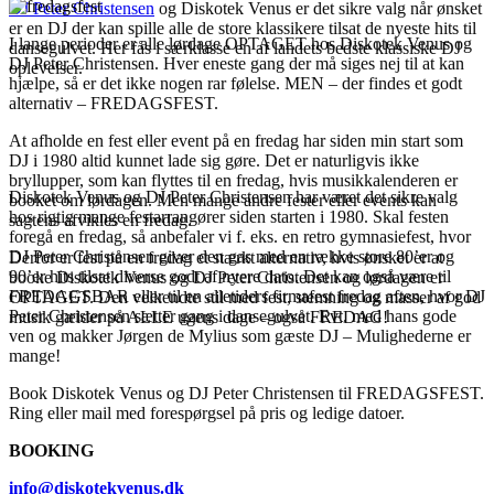
DJ Peter Christensen
og Diskotek Venus er det sikre valg når ønsket
er en DJ der kan spille alle de store klassikere tilsat de nyeste hits til
I lange perioder er alle lørdage OPTAGET hos Diskotek Venus og
dansegulvet. Her fås i særklasse en af landets bedste klassiske DJ
DJ Peter Christensen. Hver eneste gang der må siges nej til at kan
oplevelser.
hjælpe, så er det ikke nogen rar følelse. MEN – der findes et godt
alternativ – FREDAGSFEST.
At afholde en fest eller event på en fredag har siden min start som
DJ i 1980 altid kunnet lade sig gøre. Det er naturligvis ikke
bryllupper, som kan flyttes til en fredag, hvis musikkalenderen er
Diskotek Venus og DJ Peter Christensen har været det sikre valg
booket om lørdagen. Men mange andre fester eller events kan
hos rigtig mange festarrangører siden starten i 1980. Skal festen
sagtens afvikles en fredag.
foregå en fredag, så anbefaler vi f. eks. en retro gymnasiefest, hvor
DJ Peter Christensen giver den gas med en række store 80’er og
Derfor er fest på en fredag et stærkt alternativ, hvis ønsket er at
90’er hits tilsat diverse godt af nyere dato. Det kan også være til
booke Diskotek Venus og DJ Peter Christensen og lørdagen er
FREDAGSBAR eller til en alletiders firmafest fredag aften, hvor DJ
OPTAGET. Den velkendte stil med fest, stemning og masser af god
Peter Christensen sætter gang i dansegulvet. Evt. med hans gode
musik gælder på ALLE ugens dage – også FREDAG!
ven og makker Jørgen de Mylius som gæste DJ – Mulighederne er
mange!
Book Diskotek Venus og DJ Peter Christensen til FREDAGSFEST.
Ring eller mail med forespørgsel på pris og ledige datoer.
BOOKING
info@diskotekvenus.dk