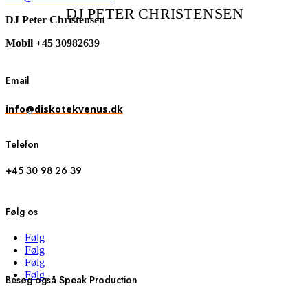
DJ
PETER CHRISTENSEN
DJ Peter Christensen
Mobil +45 30982639
Email
info@diskotekvenus.dk
Telefon
+45 30 98 26 39
Følg os
Følg
Følg
Følg
Følg
Besøg også Speak Production