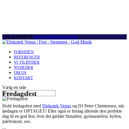
+45 30 98 26 39
Info@diskotekvenus.dk
FORSIDEN
REFERENCER
VI TILBYDER
NYHEDER
OM OS
KONTAKT
Vælg en side
Fredagsfest
Hold fredagsfest med
Diskotek Venus
og DJ Peter Christensen, når
lørdagen er OPTAGET! Eller også er fredag allerede den perfekte
dag til en god fest, hvis det gælder firmafest, gymnasiefest, byfest,
julefrokost, osv.