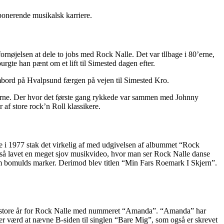
imponerende musikalsk karriere.
ornøjelsen at dele to jobs med Rock Nalle. Det var tllbage i 80’erne,
gte han pænt om et lift til Simested dagen efter.
ombord på Hvalpsund færgen på vejen til Simested Kro.
0’erne. Der hvor det første gang rykkede var sammen med Johnny
af store rock’n Roll klassikere.
re i 1977 stak det virkelig af med udgivelsen af albummet “Rock
så lavet en meget sjov musikvideo, hvor man ser Rock Nalle danse
m bomulds marker. Derimod blev titlen “Min Fars Roemark I Skjern”.
 helt store år for Rock Nalle med nummeret “Amanda”. “Amanda” har
t er værd at nævne B-siden til singlen “Bare Mig”, som også er skrevet