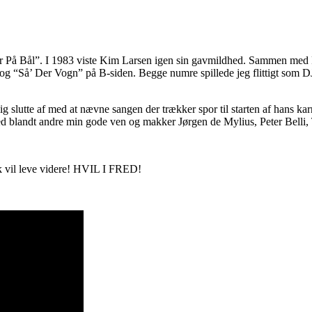
ter På Bål”. I 1983 viste Kim Larsen igen sin gavmildhed. Sammen me
g “Så’ Der Vogn” på B-siden. Begge numre spillede jeg flittigt som D
slutte af med at nævne sangen der trækker spor til starten af hans ka
ed blandt andre min gode ven og makker Jørgen de Mylius, Peter Bell
k vil leve videre! HVIL I FRED!