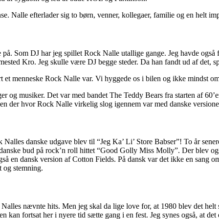
nse. Nalle efterlader sig to børn, venner, kollegaer, familie og en helt 
 på. Som DJ har jeg spillet Rock Nalle utallige gange. Jeg havde også f
sted Kro. Jeg skulle være DJ begge steder. Da han fandt ud af det, spur
rart et menneske Rock Nalle var. Vi hyggede os i bilen og ikke mindst 
sanger og musiker. Det var med bandet The Teddy Bears fra starten af 6
n der hvor Rock Nalle virkelig slog igennem var med danske versioner 
 Nalles danske udgave blev til “Jeg Ka’ Li’ Store Babser”! To år sene
anske bud på rock’n roll hittet “Good Golly Miss Molly”. Der blev og
 en dansk version af Cotton Fields. På dansk var det ikke en sang o
st og stemning.
ck Nalles nævnte hits. Men jeg skal da lige love for, at 1980 blev det
 kan fortsat her i nyere tid sætte gang i en fest. Jeg synes også, at de