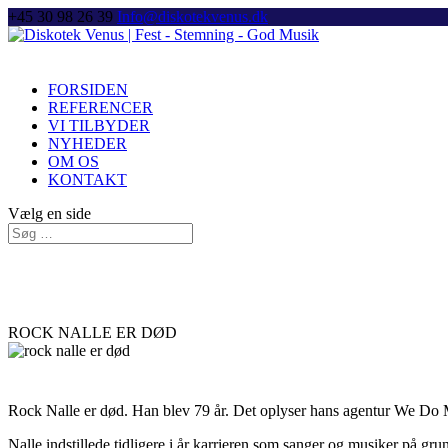
+45 30 98 26 39
Info@diskotekvenus.dk
FORSIDEN
REFERENCER
VI TILBYDER
NYHEDER
OM OS
KONTAKT
Vælg en side
ROCK NALLE ER DØD
Rock Nalle er død. Han blev 79 år. Det oplyser hans agentur We Do 
Nalle indstillede tidligere i år karrieren som sanger og musiker på 