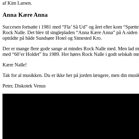
af Kim Larsen.
Anna Kære Anna
Succesen fortsatte i 1981 med “Fla’ Så Ud” og året efter kom “Spæt
Rock Nalle. Det blev til singlepladen “Anna Kære Anna” på A-siden o
optrådte på både Sundsøre Hotel og Simested Kro.
Der er mange flere gode sange at mindes Rock Nalle med. Men lad mig 
med “60’er Holdet” fra 1989. Her høres Rock Nalle i godt selskab m
Kære Nalle!
Tak for al musikken. Du er ikke her på jorden længere, men din musi
Peter, Diskotek Venus