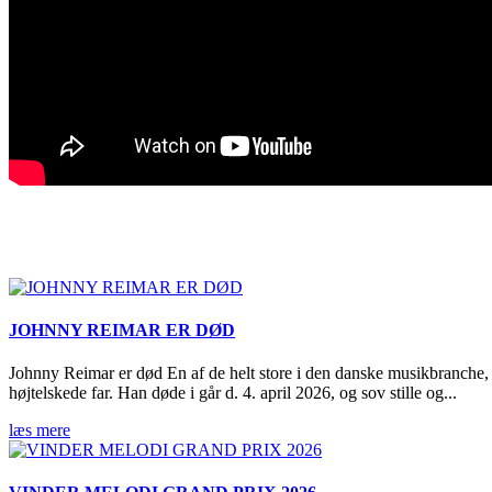
JOHNNY REIMAR ER DØD
Johnny Reimar er død En af de helt store i den danske musikbranche, 
højtelskede far. Han døde i går d. 4. april 2026, og sov stille og...
læs mere