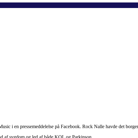
Music i en pressemeddelelse på Facebook. Rock Nalle havde det borge
grund af sygdom og led af både KOL og Parkinson.