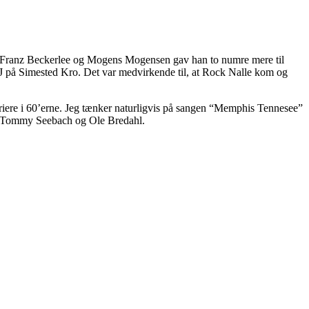
d Franz Beckerlee og Mogens Mogensen gav han to numre mere til
J på Simested Kro. Det var medvirkende til, at Rock Nalle kom og
rriere i 60’erne. Jeg tænker naturligvis på sangen “Memphis Tennesee”
i, Tommy Seebach og Ole Bredahl.