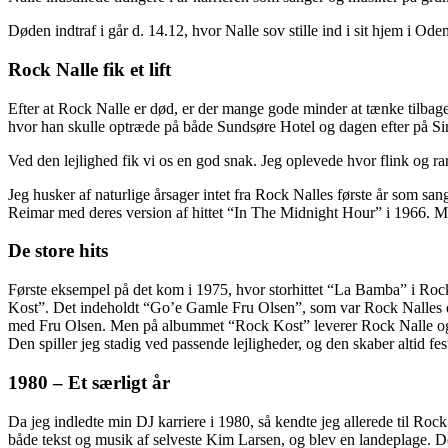
Døden indtraf i går d. 14.12, hvor Nalle sov stille ind i sit hjem i Ode
Rock Nalle fik et lift
Efter at Rock Nalle er død, er der mange gode minder at tænke tilbage
hvor han skulle optræde på både Sundsøre Hotel og dagen efter på Sime
Ved den lejlighed fik vi os en god snak. Jeg oplevede hvor flink og 
Jeg husker af naturlige årsager intet fra Rock Nalles første år som 
Reimar med deres version af hittet “In The Midnight Hour” i 1966. Me
De store hits
Første eksempel på det kom i 1975, hvor storhittet “La Bamba” i Rock
Kost”. Det indeholdt “Go’e Gamle Fru Olsen”, som var Rock Nalles d
med Fru Olsen. Men på albummet “Rock Kost” leverer Rock Nalle også
Den spiller jeg stadig ved passende lejligheder, og den skaber altid fe
1980 – Et særligt år
Da jeg indledte min DJ karriere i 1980, så kendte jeg allerede til Ro
både tekst og musik af selveste Kim Larsen, og blev en landeplage. Den