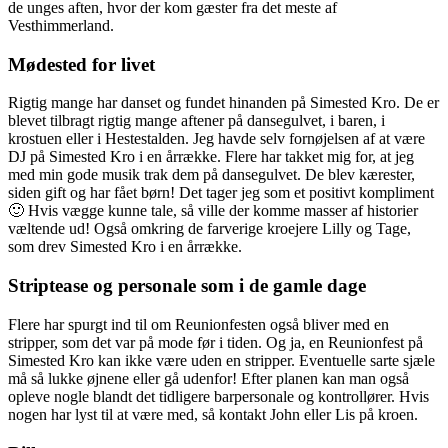
de unges aften, hvor der kom gæster fra det meste af
Vesthimmerland.
Mødested for livet
Rigtig mange har danset og fundet hinanden på Simested Kro. De er
blevet tilbragt rigtig mange aftener på dansegulvet, i baren, i
krostuen eller i Hestestalden. Jeg havde selv fornøjelsen af at være
DJ på Simested Kro i en årrække. Flere har takket mig for, at jeg
med min gode musik trak dem på dansegulvet. De blev kærester,
siden gift og har fået børn! Det tager jeg som et positivt kompliment
🙂 Hvis vægge kunne tale, så ville der komme masser af historier
væltende ud! Også omkring de farverige kroejere Lilly og Tage,
som drev Simested Kro i en årrække.
Striptease og personale som i de gamle dage
Flere har spurgt ind til om Reunionfesten også bliver med en
stripper, som det var på mode før i tiden. Og ja, en Reunionfest på
Simested Kro kan ikke være uden en stripper. Eventuelle sarte sjæle
må så lukke øjnene eller gå udenfor! Efter planen kan man også
opleve nogle blandt det tidligere barpersonale og kontrollører. Hvis
nogen har lyst til at være med, så kontakt John eller Lis på kroen.