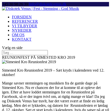
+45 30 98 26 39
Info@diskotekvenus.dk
FORSIDEN
REFERENCER
VI TILBYDER
NYHEDER
OM OS
KONTAKT
Vælg en side
REUNIONFEST PÅ SIMESTED KRO 2019
Simested Kro Reunionfest 2019 – Sæt kryds i kalenderen ved 12.
oktober!
Mange savner stemningen og musikken fra de gamle dage på
Simested Kro. Nu er chancen der for at komme til at opleve det
igen. Efter at have loddet stemningen for en Reunionfest på
Facebook, så er der ingen tvivl om, at rigtig mange er klar! Da jeg
og Diskotek Venus har travlt, har det været svært at finde en ledig
lørdag. Men det er lykkedes, og datoen for Reunionfesten er lørdag
d. 12. oktober. Sæt et stort kryds i kalenderen, hvis du satser på at vil