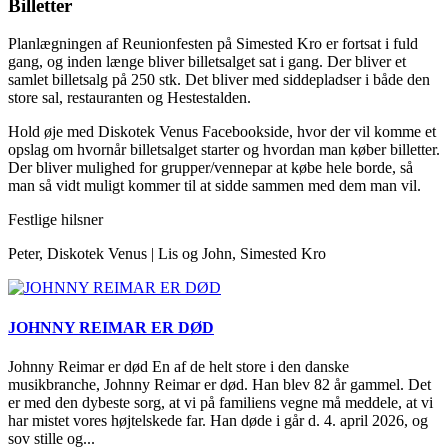
Billetter
Planlægningen af Reunionfesten på Simested Kro er fortsat i fuld
gang, og inden længe bliver billetsalget sat i gang. Der bliver et
samlet billetsalg på 250 stk. Det bliver med siddepladser i både den
store sal, restauranten og Hestestalden.
Hold øje med Diskotek Venus Facebookside, hvor der vil komme et
opslag om hvornår billetsalget starter og hvordan man køber billetter.
Der bliver mulighed for grupper/vennepar at købe hele borde, så
man så vidt muligt kommer til at sidde sammen med dem man vil.
Festlige hilsner
Peter, Diskotek Venus | Lis og John, Simested Kro
JOHNNY REIMAR ER DØD
Johnny Reimar er død En af de helt store i den danske
musikbranche, Johnny Reimar er død. Han blev 82 år gammel. Det
er med den dybeste sorg, at vi på familiens vegne må meddele, at vi
har mistet vores højtelskede far. Han døde i går d. 4. april 2026, og
sov stille og...