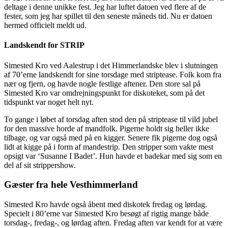
deltage i denne unikke fest. Jeg har luftet datoen ved flere af de
fester, som jeg har spillet til den seneste måneds tid. Nu er datoen
hermed officielt meldt ud.
Landskendt for STRIP
Simested Kro ved Aalestrup i det Himmerlandske blev i slutningen
af 70’erne landskendt for sine torsdage med striptease. Folk kom fra
nær og fjern, og havde nogle festlige aftener. Den store sal på
Simested Kro var omdrejningspunkt for diskoteket, som på det
tidspunkt var noget helt nyt.
To gange i løbet af torsdag aften stod den på striptease til vild jubel
for den massive horde af mandfolk. Pigerne holdt sig heller ikke
tilbage, og var også med på en kigger. Senere fik pigerne dog også
lidt at kigge på i form af mandestrip. Den stripper som vakte mest
opsigt var ‘Susanne I Badet’. Hun havde et badekar med sig som en
del af sit strippershow.
Gæster fra hele Vesthimmerland
Simested Kro havde også åbent med diskotek fredag og lørdag.
Specielt i 80’erne var Simested Kro besøgt af rigtig mange både
torsdag-, fredag-, og lørdag aften. Fredag aften var kendt for at være