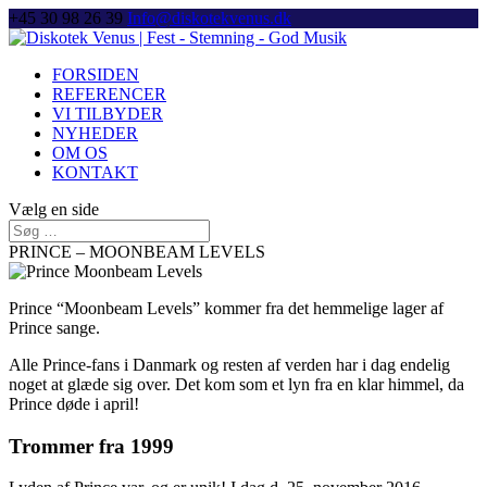
+45 30 98 26 39
Info@diskotekvenus.dk
FORSIDEN
REFERENCER
VI TILBYDER
NYHEDER
OM OS
KONTAKT
Vælg en side
PRINCE – MOONBEAM LEVELS
Prince “Moonbeam Levels” kommer fra det hemmelige lager af
Prince sange.
Alle Prince-fans i Danmark og resten af verden har i dag endelig
noget at glæde sig over. Det kom som et lyn fra en klar himmel, da
Prince døde i april!
Trommer fra 1999