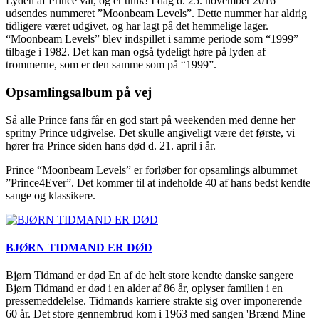
Lyden af Prince var, og er unik! I dag d. 25. november 2016
udsendes nummeret ”Moonbeam Levels”. Dette nummer har aldrig
tidligere været udgivet, og har lagt på det hemmelige lager.
“Moonbeam Levels” blev indspillet i samme periode som “1999”
tilbage i 1982. Det kan man også tydeligt høre på lyden af
trommerne, som er den samme som på “1999”.
Opsamlingsalbum på vej
Så alle Prince fans får en god start på weekenden med denne her
spritny Prince udgivelse. Det skulle angiveligt være det første, vi
hører fra Prince siden hans død d. 21. april i år.
Prince “Moonbeam Levels” er forløber for opsamlings albummet
”Prince4Ever”. Det kommer til at indeholde 40 af hans bedst kendte
sange og klassikere.
BJØRN TIDMAND ER DØD
Bjørn Tidmand er død En af de helt store kendte danske sangere
Bjørn Tidmand er død i en alder af 86 år, oplyser familien i en
pressemeddelelse. Tidmands karriere strakte sig over imponerende
60 år. Det store gennembrud kom i 1963 med sangen 'Brænd Mine