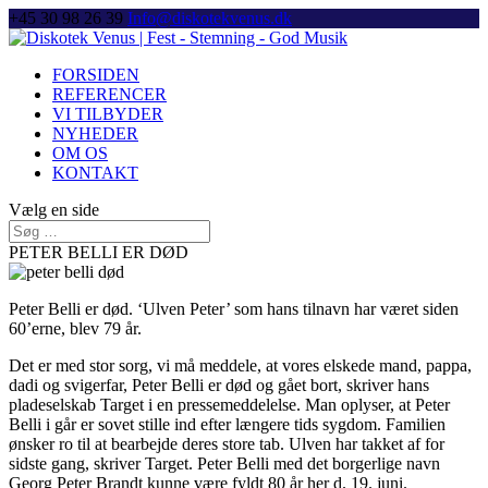
+45 30 98 26 39
Info@diskotekvenus.dk
FORSIDEN
REFERENCER
VI TILBYDER
NYHEDER
OM OS
KONTAKT
Vælg en side
PETER BELLI ER DØD
Peter Belli er død. ‘Ulven Peter’ som hans tilnavn har været siden
60’erne, blev 79 år.
Det er med stor sorg, vi må meddele, at vores elskede mand, pappa,
dadi og svigerfar, Peter Belli er død og gået bort, skriver hans
pladeselskab Target i en pressemeddelelse. Man oplyser, at Peter
Belli i går er sovet stille ind efter længere tids sygdom. Familien
ønsker ro til at bearbejde deres store tab. Ulven har takket af for
sidste gang, skriver Target. Peter Belli med det borgerlige navn
Georg Peter Brandt kunne være fyldt 80 år her d. 19. juni.