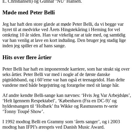
E. Christiansen) og Gunnar ‘NU’ Hansen.
Møde med Peter Belli
Jeg har haft den store glæde at møde Peter Belli, da vi begge var
hyret til at medvirke ved Årets Hingstekåring i Herning for vel
omkring 10 år siden. Han var virkelig rar at tale med, og samtidig
var han venlig at lave en kort indtaling. Den bruger jeg stadig lige
inden jeg spiller en af hans sange.
Hits over flere årtier
Peter Belli har haft en imponerende karriere, som har strakt sig over
seks årtier. Peter Belli var med i nogle af de første danske
pigtrådsband, og i 60’erne var han også et teenageidol. Han delte
vandene med både begejstring og forargelse med sit lange hår.
Af andre kendte Belli-sange kan nævnes: ‘Hvis Jeg Var Arbejdsløs’,
‘Helt Igennem Respektabel’, ‘København (Fra en DC-9)’ og
hyldestsangen
til ‘Holbæk’ fra Wikke og Rasmussens tv-serie
‘Tonny Toupé Show’.
I 1992 modtog Belli en Grammy som ‘årets sanger’, og i 2003
modtog han IFPI’s ærespris ved Danish Music Award.