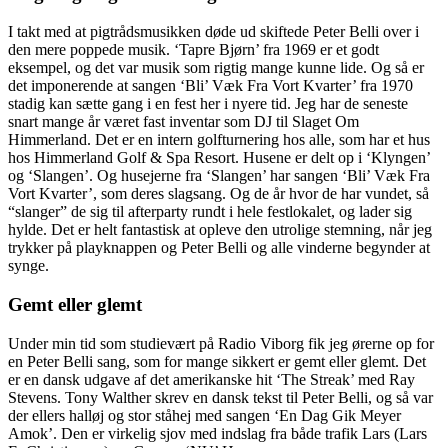
I takt med at pigtrådsmusikken døde ud skiftede Peter Belli over i
den mere poppede musik. ‘Tapre Bjørn’ fra 1969 er et godt
eksempel, og det var musik som rigtig mange kunne lide. Og så er
det imponerende at sangen ‘Bli’ Væk Fra Vort Kvarter’ fra 1970
stadig kan sætte gang i en fest her i nyere tid. Jeg har de seneste
snart mange år været fast inventar som DJ til Slaget Om
Himmerland. Det er en intern golfturnering hos alle, som har et hus
hos Himmerland Golf & Spa Resort. Husene er delt op i ‘Klyngen’
og ‘Slangen’. Og husejerne fra ‘Slangen’ har sangen ‘Bli’ Væk Fra
Vort Kvarter’, som deres slagsang. Og de år hvor de har vundet, så
“slanger” de sig til afterparty rundt i hele festlokalet, og lader sig
hylde. Det er helt fantastisk at opleve den utrolige stemning, når jeg
trykker på playknappen og Peter Belli og alle vinderne begynder at
synge.
Gemt eller glemt
Under min tid som studievært på Radio Viborg fik jeg ørerne op for
en Peter Belli sang, som for mange sikkert er gemt eller glemt. Det
er en dansk udgave af det amerikanske hit ‘The Streak’ med Ray
Stevens. Tony Walther skrev en dansk tekst til Peter Belli, og så var
der ellers halløj og stor ståhej med sangen ‘En Dag Gik Meyer
Amok’. Den er virkelig sjov med indslag fra både trafik Lars (Lars