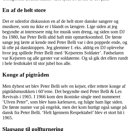
En af de helt store
Det er udenfor diskussion en af de helt store danske sangere og
musikere, som nu ikke er i blandt os længere. Lige siden at jeg
begyndte at interessere mig for musik som dreng, og siden som DJ
fra 1980, har Peter Belli altid haft min opmærksomhed. De første
sange jeg lærte at kende med Peter Belli var i den poppede ende, og
lå ofte på dansktoppen. Jeg glemmer f. eks. aldrig en DJ oplevelse
hvor jeg spillede Peter Belli med ‘Kejserens Soldater’. Fødselaren
var Kejseren og alle gæster var soldaterne. Og så gik det ellers rundt
i hele festlokalet til stor jubel hos alle.
Konge af pigtråden
Men dybest set blev Peter Belli selv en kejser, eller rettere konge af
pigtrådsmusikken i 60’erne. Det begyndte med Peter Belli & Les
Revivals i 1965. I 1966 kom den ikoniske single med nummeret
‘Ulven Peter”, som blev hans kælenavn, og fulgte ham lige siden.
De første numre var på engelsk, men der kom hurtigt også sange på
dansk fra Peter Belli. ‘Helt Igennem Respektabel’ blev et stort hit i
1965.
Slagsang til golfturnering