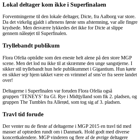
Lokal deltager kom ikke i Superfinalaen
Forventningerne til den lokale deltager, Dicte, fra Aalborg var store.
Da det virkelig gjaldt i aftenens første sms afstemning, var alle fingre
krydsede. Men desværre lykkedes det ikke for Dicte at slippe
gennem nåleøjet til Superfinalen.
Tryllebandt publikum
Flora Ofelia optrådte som den eneste helt alene på den store MGP
scene. Men det lod nu ikke til at skræmme den unge sangstjerne. I
sikker stil tryllebandt hun hele publikummet i Gigantium. Hun kørte
en sikker sejr hjem takket være en vrimmel af sms’er fra seere landet
over!
Deltagerne i Superfinalen var foruden Flora Ofelia også
gruppen ‘TENEYS’ fra Gl. Rye i Midtjylland som fik 2. pladsen, og
gruppen The Tumbles fra Allerød, som tog sig af 3. pladsen.
Travl tid forude
Der venter nu de fleste af deltagerne i MGP 2015 en travl tid med
masser af optræden rundt om i Danmark. Hold godt med diverse
koncertkalendere. MGP vinderen og flere af de øvrige deltagere