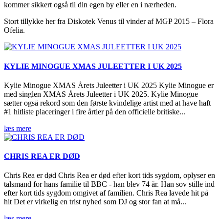
kommer sikkert også til din egen by eller en i nærheden.
Stort tillykke her fra Diskotek Venus til vinder af MGP 2015 – Flora
Ofelia.
KYLIE MINOGUE XMAS JULEETTER I UK 2025
Kylie Minogue XMAS Årets Juleetter i UK 2025 Kylie Minogue er
med singlen XMAS Årets Juleetter i UK 2025. Kylie Minogue
sætter også rekord som den første kvindelige artist med at have haft
#1 hitliste placeringer i fire årtier på den officielle britiske...
læs mere
CHRIS REA ER DØD
Chris Rea er død Chris Rea er død efter kort tids sygdom, oplyser en
talsmand for hans familie til BBC - han blev 74 år. Han sov stille ind
efter kort tids sygdom omgivet af familien. Chris Rea lavede hit på
hit Det er virkelig en trist nyhed som DJ og stor fan at må...
læs mere