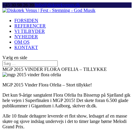
+45 30 98 26 39
Info@diskotekvenus.dk
FORSIDEN
REFERENCER
VI TILBYDER
NYHEDER
OM OS
KONTAKT
Vælg en side
MGP 2015 VINDER FLORA OFELIA – TILLYKKE
MGP 2015 Vinder Flora Ofelia – Stort tillykke!
Det kun 9-årige sangtalent Flora Ofelia fra Bisserup på Sjælland gik
hele vejen i Superfinalen i MGP 2015! Det skete foran 6.500 glade
publikummer i Gigantium i Aalborg, skriver dr.dk.
Alle 10 finale deltagere leverede et flot show, ledsaget af en masse
skøre og sjove indslag undervejs i det to timer lange børne Melodi
Grand Prix.