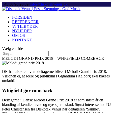
+45 30 98 26 39
Info@diskotekvenus.dk
FORSIDEN
REFERENCER
VI TILBYDER
NYHEDER
OM OS
KONTAKT
Vælg en side
MELODI GRAND PRIX 2018 – WHIGFIELD COMEBACK
DR har afsløret hvem deltagerne bliver i Melodi Grand Prix 2018.
Visionen er, at seere og publikum i Gigantium i Aalborg skal blæses
omkuld!
Whigfield gør comeback
Deltagerne i Dansk Melodi Grand Prix 2018 er som sidste år en
blanding af kendte navne og nye stjerneskud. Størst interesse hos DJ
Peter Christensen fra Diskotek Venus har deltageren ‘Sannie’.