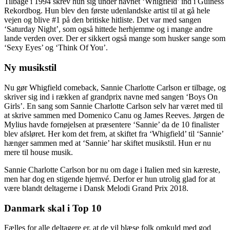
Tilbage i 1994 skrev hun sig under navnet ‘Whigfield’ ind i Guiness
Rekordbog. Hun blev den første udenlandske artist til at gå hele
vejen og blive #1 på den britiske hitliste. Det var med sangen
‘Saturday Night’, som også hittede herhjemme og i mange andre
lande verden over. Der er sikkert også mange som husker sange som
‘Sexy Eyes’ og ‘Think Of You’.
Ny musikstil
Nu gør Whigfield comeback, Sannie Charlotte Carlson er tilbage, og
skriver sig ind i rækken af grandprix navne med sangen ‘Boys On
Girls’. En sang som Sannie Charlotte Carlson selv har været med til
at skrive sammen med Domenico Canu og James Reeves. Jørgen de
Mylius havde fornøjelsen at præsentere ‘Sannie’ da de 10 finalister
blev afsløret. Her kom det frem, at skiftet fra ‘Whigfield’ til ‘Sannie’
hænger sammen med at ‘Sannie’ har skiftet musikstil. Hun er nu
mere til house musik.
Sannie Charlotte Carlson bor nu om dage i Italien med sin kæreste,
men har dog en stigende hjemvé. Derfor er hun utrolig glad for at
være blandt deltagerne i Dansk Melodi Grand Prix 2018.
Danmark skal i Top 10
Fælles for alle deltagere er, at de vil blæse folk omkuld med god