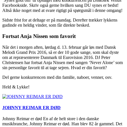
‘Synes godt om’ til opslaget med konkurrencen på Diskotek Venus
Facebookside. Skriv også gerne hvilken sang DU synes er bedst!
Altså ikke noget med at svare rigtigt på spørgsmål i denne omgang!
Sidste frist for at deltage er på mandag. Derefter trækker lykkens
gudinde en heldig vinder, som får direkte besked.
Fortsat Anja Nissen som favorit
Når det i morgen aften, lørdag d. 13. februar går løs med Dansk
Melodi Grand Prix 2016, så er der 10 gode sange, som skal dyste
om at repræsenterere Danmark til Eurovision 2016. DJ Peter
Christensen har fortsat Anja Nissen med sangen ‘Never Alone’ som
sin personlige favorit til at tage sejren. Hvad er din favorit?
Del gerne konkurrencen med din familie, naboer, venner, osv.
Held & Lykke!
JOHNNY REIMAR ER DØD
Johnny Reimar er død En af de helt store i den danske
musikbranche, Johnny Reimar er død. Han blev 82 år gammel. Det