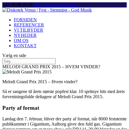
+45 30 98 26 39
Info@diskotekvenus.dk
FORSIDEN
REFERENCER
VI TILBYDER
NYHEDER
OM OS
KONTAKT
Vælg en side
MELODI GRAND PRIX 2015 – HVEM VINDER?
Melodi Grand Prix 2015 – Hvem vinder?
Så er sangene til årets største popfest klar. 10 spritnye hits med årets
forventningsfulde deltagere af Melodi Grand Prix 2015.
Party af format
Lørdag den 7. februar, bliver der party af format, når 8000 feststemte
publikummer i Gigantium, Aalborg giver den fuld gas. Gigantium