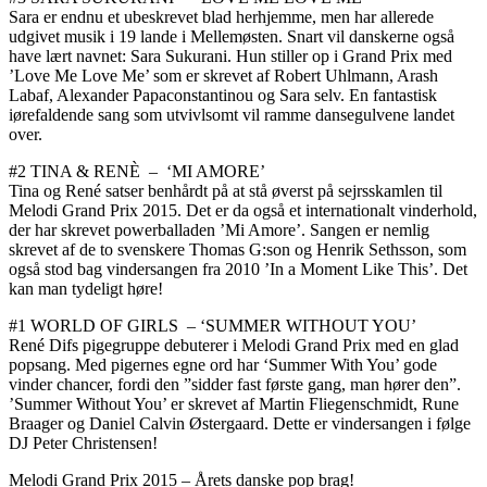
Sara er endnu et ubeskrevet blad herhjemme, men har allerede
udgivet musik i 19 lande i Mellem­østen. Snart vil danskerne også
have lært navnet: Sara Sukurani. Hun stiller op i Grand Prix med
’Love Me Love Me’ som er skrevet af Robert Uhlmann, Arash
Labaf, Alexander Papaconstantinou og Sara selv. En fantastisk
iørefaldende sang som utvivlsomt vil ramme dansegulvene landet
over.
#2
TINA & RENÈ – ‘MI AMORE’
Tina og René satser benhårdt på at stå øverst på sejrsskamlen til
Melodi Grand Prix 2015. Det er da også et internationalt vinderhold,
der har skrevet powerballaden ’Mi Amore’. Sangen er nemlig
skrevet af de to svenskere Tho­mas G:son og Henrik Sethsson, som
også stod bag vindersangen fra 2010 ’In a Moment Like This’. Det
kan man tydeligt høre!
#1 WORLD OF GIRLS – ‘SUMMER WITHOUT YOU’
René Difs pigegruppe debuterer i Melodi Grand Prix med en glad
popsang. Med pigernes egne ord har ‘Summer With You’ gode
vinder chancer, fordi den ”sidder fast første gang, man hører den”.
’Summer Without You’ er skrevet af Martin Fliegenschmidt, Rune
Braager og Daniel Calvin Østergaard. Dette er vindersangen i følge
DJ Peter Christensen!
Melodi Grand Prix 2015 – Årets danske pop brag!