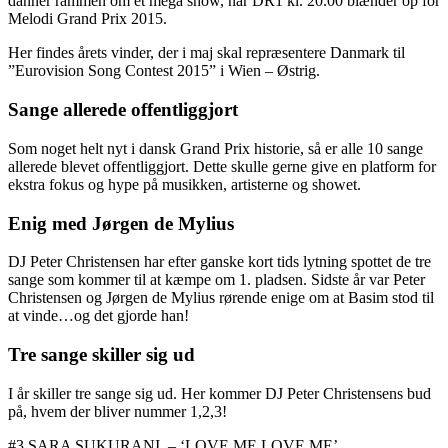
danner rammen om et mega show, når DR1 kl. 20.00 blænder op for
Melodi Grand Prix 2015.
Her findes årets vinder, der i maj skal repræsentere Danmark til
”Eurovision Song Contest 2015” i Wien – Østrig.
Sange allerede offentliggjort
Som noget helt nyt i dansk Grand Prix historie, så er alle 10 sange
allerede blevet offentliggjort. Dette skulle gerne give en platform for
ekstra fokus og hype på musikken, artisterne og showet.
Enig med Jørgen de Mylius
DJ Peter Christensen har efter ganske kort tids lytning spottet de tre
sange som kommer til at kæmpe om 1. pladsen. Sidste år var Peter
Christensen og Jørgen de Mylius rørende enige om at Basim stod til
at vinde…og det gjorde han!
Tre sange skiller sig ud
I år skiller tre sange sig ud. Her kommer DJ Peter Christensens bud
på, hvem der bliver nummer 1,2,3!
#3 SARA SUKURANI – ‘LOVE ME LOVE ME’