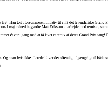
 Høj. Han tog i forsommeren initiativ til at få det legendariske Grand P
n. I maj måned begyndte Matt Eriksson at arbejde med remixet, som eft
r ét var i gang med at få lavet et remix af deres Grand Prix sang! De
 Og snart hvis ikke allerede bliver det offentligt tilgængeligt til både
d.