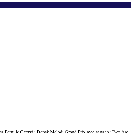
e og Pernille Georgi i Dansk Melodi Grand Prix med sangen ‘Two Are