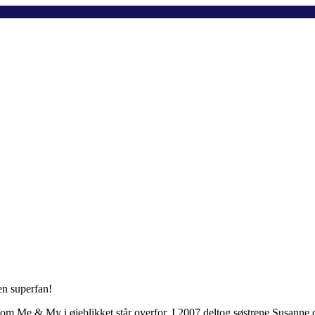
en superfan!
om Me & My i øjeblikket står overfor. I 2007 deltog søstrene Susann