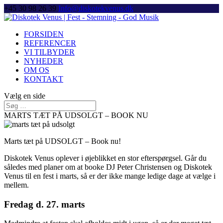
+45 30 98 26 39
Info@diskotekvenus.dk
FORSIDEN
REFERENCER
VI TILBYDER
NYHEDER
OM OS
KONTAKT
Vælg en side
MARTS TÆT PÅ UDSOLGT – BOOK NU
Marts tæt på UDSOLGT – Book nu!
Diskotek Venus oplever i øjeblikket en stor efterspørgsel. Går du
således med planer om at booke DJ Peter Christensen og Diskotek
Venus til en fest i marts, så er der ikke mange ledige dage at vælge i
mellem.
Fredag d. 27. marts