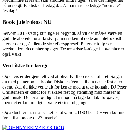
Medmindre at festen skal afholdes midt i ugen, så er der meget tæt
på udsolgt! Faktisk er fredag d. 27. marts sidste ledige “normale”
fes
tdag!
Book julefrokost NU
Selvom 2015 stadig kun lige er begyndt, så vil det måske være en
god idé allerede nu at få styr på musikken til dette års julefrokost!
Her er der også allerede stor efterspørgsel! Pt. er de to første
weekender i december optaget. De tre sidste lørdage i november er
også væk!
Vent ikke for længe
Og ellers er der generelt ved at blive fyldt op resten af året. Så går
du med planer om at booke Diskotek Venus til din næste fest eller
event, skal du ikke vente alt for længe med at tage kontakt. DJ Peter
Christensen er kendt for at skabe fest og stemning med masser af
god musik. Det er ærgerligt at mange må tage kontakt forgæves,
men det er kun muligt at være et sted ad gangen.
Og aktuelt er marts altså tæt på at være UDSOLGT! Hvem kommer
først til at booke d. 27. marts?