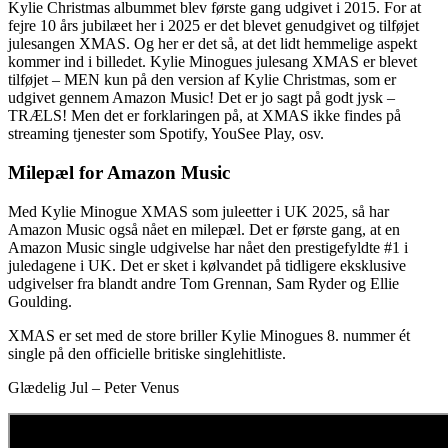
Kylie Christmas albummet blev første gang udgivet i 2015. For at
fejre 10 års jubilæet her i 2025 er det blevet genudgivet og tilføjet
julesangen XMAS. Og her er det så, at det lidt hemmelige aspekt
kommer ind i billedet. Kylie Minogues julesang XMAS er blevet
tilføjet – MEN kun på den version af Kylie Christmas, som er
udgivet gennem Amazon Music! Det er jo sagt på godt jysk –
TRÆLS! Men det er forklaringen på, at XMAS ikke findes på
streaming tjenester som Spotify, YouSee Play, osv.
Milepæl for Amazon Music
Med Kylie Minogue XMAS som juleetter i UK 2025, så har
Amazon Music også nået en milepæl. Det er første gang, at en
Amazon Music single udgivelse har nået den prestigefyldte #1 i
juledagene i UK. Det er sket i kølvandet på tidligere eksklusive
udgivelser fra blandt andre Tom Grennan, Sam Ryder og Ellie
Goulding.
XMAS er set med de store briller Kylie Minogues 8. nummer ét
single på den officielle britiske singlehitliste.
Glædelig Jul – Peter Venus