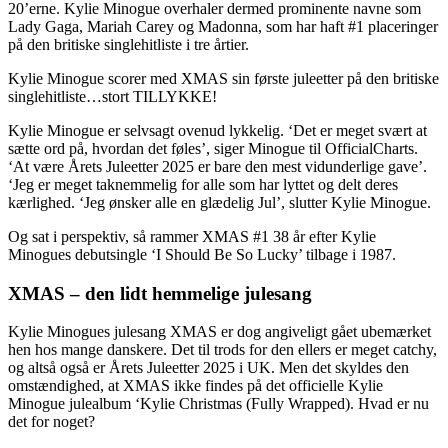
20’erne. Kylie Minogue overhaler dermed prominente navne som
Lady Gaga, Mariah Carey og Madonna, som har haft #1 placeringer
på den britiske singlehitliste i tre årtier.
Kylie Minogue scorer med XMAS sin første juleetter på den britiske
singlehitliste…stort TILLYKKE!
Kylie Minogue er selvsagt ovenud lykkelig. ‘Det er meget svært at
sætte ord på, hvordan det føles’, siger Minogue til OfficialCharts.
‘At være Årets Juleetter 2025 er bare den mest vidunderlige gave’.
‘Jeg er meget taknemmelig for alle som har lyttet og delt deres
kærlighed. ‘Jeg ønsker alle en glædelig Jul’, slutter Kylie Minogue.
Og sat i perspektiv, så rammer XMAS #1 38 år efter Kylie
Minogues debutsingle ‘I Should Be So Lucky’ tilbage i 1987.
XMAS – den lidt hemmelige julesang
Kylie Minogues julesang XMAS er dog angiveligt gået ubemærket
hen hos mange danskere. Det til trods for den ellers er meget catchy,
og altså også er Årets Juleetter 2025 i UK. Men det skyldes den
omstændighed, at XMAS ikke findes på det officielle Kylie
Minogue julealbum ‘Kylie Christmas (Fully Wrapped). Hvad er nu
det for noget?