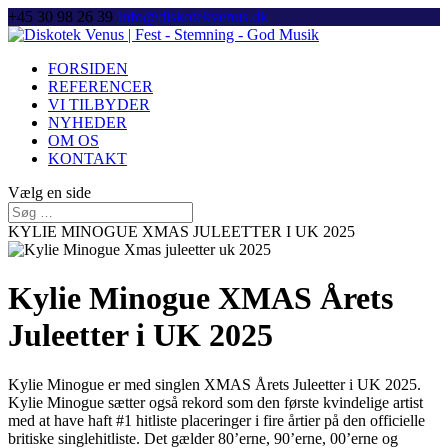
+45 30 98 26 39
Info@diskotekvenus.dk
FORSIDEN
REFERENCER
VI TILBYDER
NYHEDER
OM OS
KONTAKT
Vælg en side
KYLIE MINOGUE XMAS JULEETTER I UK 2025
Kylie Minogue XMAS Årets
Juleetter i UK 2025
Kylie Minogue er med singlen XMAS Årets Juleetter i UK 2025.
Kylie Minogue sætter også rekord som den første kvindelige artist
med at have haft #1 hitliste placeringer i fire årtier på den officielle
britiske singlehitliste. Det gælder 80’erne, 90’erne, 00’erne og