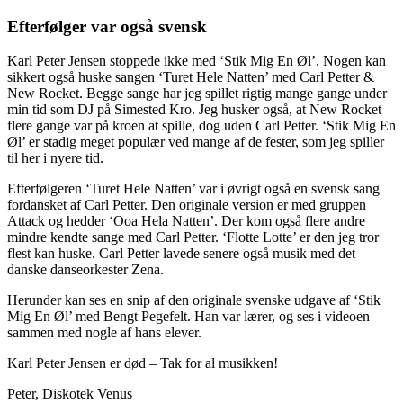
Efterfølger var også svensk
Karl Peter Jensen stoppede ikke med ‘Stik Mig En Øl’. Nogen kan
sikkert også huske sangen ‘Turet Hele Natten’ med Carl Petter &
New Rocket. Begge sange har jeg spillet rigtig mange gange under
min tid som DJ på Simested Kro. Jeg husker også, at New Rocket
flere gange var på kroen at spille, dog uden Carl Petter. ‘Stik Mig En
Øl’ er stadig meget populær ved mange af de fester, som jeg spiller
til her i nyere tid.
Efterfølgeren ‘Turet Hele Natten’ var i øvrigt også en svensk sang
fordansket af Carl Petter. Den originale version er med gruppen
Attack og hedder ‘Ooa Hela Natten’. Der kom også flere andre
mindre kendte sange med Carl Petter. ‘Flotte Lotte’ er den jeg tror
flest kan huske. Carl Petter lavede senere også musik med det
danske danseorkester Zena.
Herunder kan ses en snip af den originale svenske udgave af ‘Stik
Mig En Øl’ med Bengt Pegefelt. Han var lærer, og ses i videoen
sammen med nogle af hans elever.
Karl Peter Jensen er død – Tak for al musikken!
Peter, Diskotek Venus