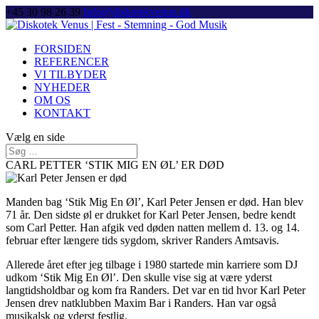
+45 30 98 26 39
Info@diskotekvenus.dk
FORSIDEN
REFERENCER
VI TILBYDER
NYHEDER
OM OS
KONTAKT
Vælg en side
CARL PETTER ‘STIK MIG EN ØL’ ER DØD
Manden bag ‘Stik Mig En Øl’, Karl Peter Jensen er død. Han blev
71 år. Den sidste øl er drukket for Karl Peter Jensen, bedre kendt
som Carl Petter. Han afgik ved døden natten mellem d. 13. og 14.
februar efter længere tids sygdom, skriver Randers Amtsavis.
Allerede året efter jeg tilbage i 1980 startede min karriere som DJ
udkom ‘Stik Mig En Øl’. Den skulle vise sig at være yderst
langtidsholdbar og kom fra Randers. Det var en tid hvor Karl Peter
Jensen drev natklubben Maxim Bar i Randers. Han var også
musikalsk og yderst festlig.