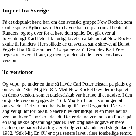
Import fra Sverige
På et tidspunkt hørte han om den svenske gruppe New Rocket, som
skulle spille i København. Dem havde han en plan om at hente til
Randers, og tog over for at høre dem spille. Det gik over al
forventning! Karl Peter fik hurtigt lavet en aftale om at New Rocket
skulle til Randers. Her spillede de en svensk sang
skrevet af Bengt
Pegefelt fra 1980 som hed ‘Köppäbävisan’. Den blev
Karl Peter
begejstret over at høre, og mente, at den skulle laves i en dansk
version.
To versioner
Og vupti, på under en time så havde Carl Petter teksten på plads og
omkvædet ‘Stik Mig En Øl’. Med New Rocket blev der indspillet
en demo version, som et pladeselskab var hurtige til at udgive. I den
originale version synges der ‘Stik Mig En Thor’ i slutningen af
omkvædet. Det var med hentydning til Thor Bryggeriet. Det var
angiveligt lidt for lokalt! Senere blev der indspillet en mere neutral
version, hvor ‘Thor’ er udeladt. Det er denne version som findes på
en lang række opsamlings plader. Den originale udgave er mere
sjælden, og har vidst aldrig været udgivet på andet end singleplade i
1982. ‘Stik Mig En Øl’ er også senere lavet i flere forskellige remix.