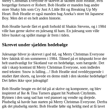
Merry Christmas Everyone er skrevet af skotten Bob Heatlie, hvis
borgerlige fornavn er Robert.
Bob Heatlie er manden bag andre
store Shaky hits som Cry Just A Little Bit og Breaking Up My
Heart. Bob Heatlie
er også manden bag Aneka’s store hit Japanese
Boy. Men det er en helt anden historie.
Bob Heatlie havde fået et godt forhold til Shakin Stevens, og i 1984
ville han gerne skrive en julesang til ham. En julesang som ville
blive husket og spillet mange år frem i tiden.
Skrevet under sjælden hedebølge
Julesange bliver jo skrevet i god tid, og Merry Christmas Everyone
blev faktisk til om sommeren i 1984. Tilmed på et tidspunkt hvor der
helt usædvanligt for Skotland var en hedebølge, som hærgede. Det
står i skarp kontrast til Merry Christmas Everyone, som indledes
med teksten: Snow is falling…! Bob Heatlie stod sveddryppende i
studiet iført shorts, og lavede en demo midt i den skotske hedebølge!
Det føltes ikke spor juleagtigt!
Bob Heatlie brugte en del tid på at skrive og komponere, og blev
inspireret af Ike & Tina Turners gigant hit Nutbush Citylimits.
Rytmen i den sang sad han ved pianoet og vendte og drejede.
Pludselig så havde han starten på Merry Christmas Everyone. Derfra
gik det pludselig stærkt. Bob Heatlie følte sig heldig med at få lavet