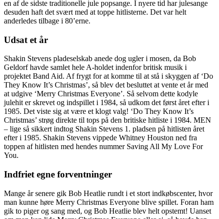
en af de sidste traditionelle jule popsange. I nyere tid har julesange
desuden haft det svært med at toppe hitlisterne. Det var helt
anderledes tilbage i 80’erne.
Udsat et år
Shakin Stevens pladeselskab anede dog ugler i mosen, da Bob
Geldorf havde samlet hele A-holdet indenfor britisk musik i
projektet Band Aid. Af frygt for at komme til at stå i skyggen af ‘Do
They Know It’s Christmas’, så blev det besluttet at vente et år med
at udgive ‘Merry Christmas Everyone’. Så selvom dette kodyle
julehit er skrevet og indspillet i 1984, så udkom det først året efter i
1985. Det viste sig at være et klogt valg! ‘Do They Know It’s
Christmas’ strøg direkte til tops på den britiske hitliste i 1984. MEN
– lige så sikkert indtog Shakin Stevens 1. pladsen på hitlisten året
efter i 1985. Shakin Stevens vippede Whitney Houston ned fra
toppen af hitlisten med hendes nummer Saving All My Love For
You.
Indfriet egne forventninger
Mange år senere gik Bob Heatlie rundt i et stort indkøbscenter, hvor
man kunne høre Merry Christmas Everyone blive spillet. Foran ham
gik to piger og sang med, og Bob Heatlie blev helt opstemt! Uanset