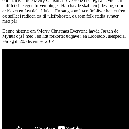
om man kan lide Merry Christmas Everyone eller ej, så havde han
indfriet sine egne forventninger. Han havde skabt en julesang, som
er blevet en fast del af Julen. En sang som hvert år bliver hentet frem
og spillet i radioen og til julefrokoster, og som folk stadig synger
med på!
Denne historie om ‘Merry Christmas Everyone havde Jørgen de
Mylius også med i en lidt forkortet udgave i en Eldorado Julespecial,
lørdag d. 20. december 2014.