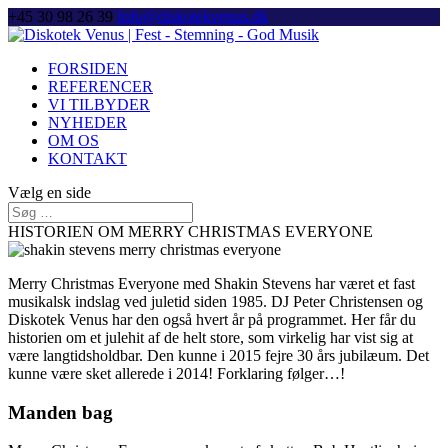
+45 30 98 26 39
Info@diskotekvenus.dk
FORSIDEN
REFERENCER
VI TILBYDER
NYHEDER
OM OS
KONTAKT
Vælg en side
HISTORIEN OM MERRY CHRISTMAS EVERYONE
Merry Christmas Everyone med Shakin Stevens har været et fast
musikalsk indslag ved juletid siden 1985. DJ Peter Christensen og
Diskotek Venus har den også hvert år på programmet. Her får du
historien om et julehit af de helt store, som virkelig har vist sig at
være langtidsholdbar. Den kunne i 2015 fejre 30 års jubilæum. Det
kunne være sket allerede i 2014! Forklaring følger…!
Manden bag