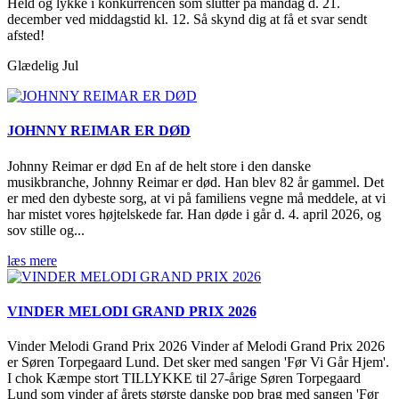
Held og lykke i konkurrencen som slutter på mandag d. 21.
december ved middagstid kl. 12. Så skynd dig at få et svar sendt
afsted!
Glædelig Jul
JOHNNY REIMAR ER DØD
Johnny Reimar er død En af de helt store i den danske
musikbranche, Johnny Reimar er død. Han blev 82 år gammel. Det
er med den dybeste sorg, at vi på familiens vegne må meddele, at vi
har mistet vores højtelskede far. Han døde i går d. 4. april 2026, og
sov stille og...
læs mere
VINDER MELODI GRAND PRIX 2026
Vinder Melodi Grand Prix 2026 Vinder af Melodi Grand Prix 2026
er Søren Torpegaard Lund. Det sker med sangen 'Før Vi Går Hjem'.
I chok Kæmpe stort TILLYKKE til 27-årige Søren Torpegaard
Lund som vinder af årets største danske pop brag med sangen 'Før