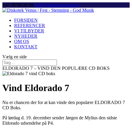
+45 30 98 26 39
Info@diskotekvenus.dk
FORSIDEN
REFERENCER
VI TILBYDER
NYHEDER
OM OS
KONTAKT
Vælg en side
ELDORADO 7 – VIND DEN POPULÆRE CD BOKS
Vind Eldorado 7
Nu er chancen der for at kan vinde den populære ELDORADO 7
CD Boks.
På lørdag d. 19. december sender Jørgen de Mylius den sidste
Eldorado udsendelse på P4.