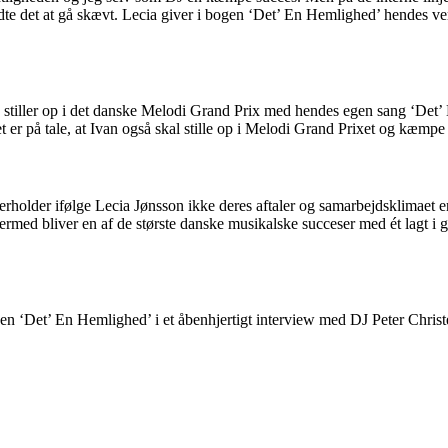
te det at gå skævt. Lecia giver i bogen ‘Det’ En Hemlighed’ hendes vers
ia stiller op i det danske Melodi Grand Prix med hendes egen sang ‘Det
det er på tale, at Ivan også skal stille op i Melodi Grand Prixet og kæmp
erholder ifølge Lecia Jønsson ikke deres aftaler og samarbejdsklimaet 
rmed bliver en af de største danske musikalske succeser med ét lagt i gr
n ‘Det’ En Hemlighed’ i et åbenhjertigt interview med DJ Peter Christe