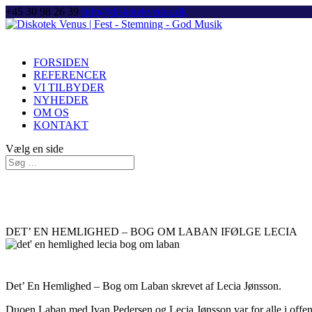
+45 30 98 26 39
Info@diskotekvenus.dk
FORSIDEN
REFERENCER
VI TILBYDER
NYHEDER
OM OS
KONTAKT
Vælg en side
DET’ EN HEMLIGHED – BOG OM LABAN IFØLGE LECIA
Det’ En Hemlighed – Bog om Laban skrevet af Lecia Jønsson.
Duoen Laban med Ivan Pedersen og Lecia Jønsson var for alle i offent