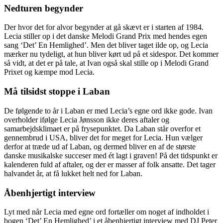
Nedturen begynder
Der hvor det for alvor begynder at gå skævt er i starten af 1984.
Lecia stiller op i det danske Melodi Grand Prix med hendes egen
sang ‘Det’ En Hemlighed’. Men det bliver taget ilde op, og Lecia
mærker nu tydeligt, at hun bliver kørt ud på et sidespor. Det kommer
så vidt, at det er på tale, at Ivan også skal stille op i Melodi Grand
Prixet og kæmpe mod Lecia.
Må tilsidst stoppe i Laban
De følgende to år i Laban er med Lecia’s egne ord ikke gode. Ivan
overholder ifølge Lecia Jønsson ikke deres aftaler og
samarbejdsklimaet er på frysepunktet. Da Laban står overfor et
gennembrud i USA, bliver det for meget for Lecia. Hun vælger
derfor at træde ud af Laban, og dermed bliver en af de største
danske musikalske succeser med ét lagt i graven! På det tidspunkt er
kalenderen fuld af aftaler, og der er masser af folk ansatte. Det tager
halvandet år, at få lukket helt ned for Laban.
Åbenhjertigt interview
Lyt med når Lecia med egne ord fortæller om noget af indholdet i
bogen ‘Det’ En Hemlighed’ i et åbenhjertigt interview med DJ Peter