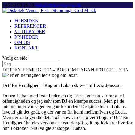
+45 30 98 26 39
Info@diskotekvenus.dk
FORSIDEN
REFERENCER
VI TILBYDER
NYHEDER
OM OS
KONTAKT
Vælg en side
DET’ EN HEMLIGHED – BOG OM LABAN IFØLGE LECIA
Det’ En Hemlighed – Bog om Laban skrevet af Lecia Jønsson.
Duoen Laban med Ivan Pedersen og Lecia Jønsson var for alle i
offentligheden og jeg selv som DJ en kæmpe succes. Men på de
interne linjer var sagen en ganske anden! De første to år i Labans
levetid gik det godt, og der var en fin kemi mellem Ivan og Lecia.
Men derfra begyndte det at gå skævt. Lecia giver i bogen ‘Det’ En
Hemlighed’ hendes version af hvad der gik galt, og forklarer hvorfor
hun i oktober 1986 valgte at stoppe i Laban.