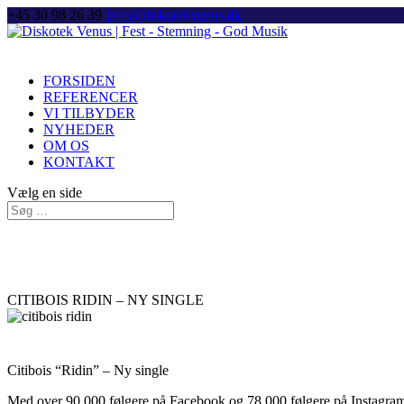
+45 30 98 26 39
Info@diskotekvenus.dk
FORSIDEN
REFERENCER
VI TILBYDER
NYHEDER
OM OS
KONTAKT
Vælg en side
CITIBOIS RIDIN – NY SINGLE
Citibois “Ridin” – Ny single
Med over 90.000 følgere på Facebook og 78.000 følgere på Instagram 