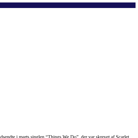
sendte i marts singlen “Things We Do”, der var skrevet af Scarlet