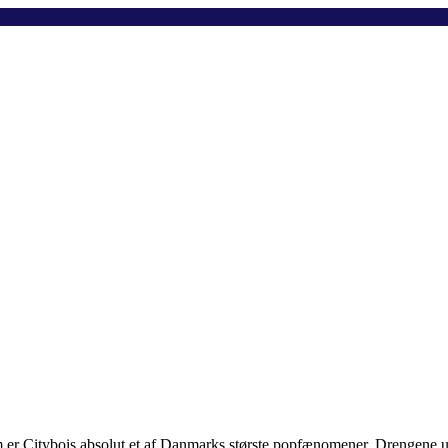
er Citybois absolut et af Danmarks største popfænomener. Drengene ud