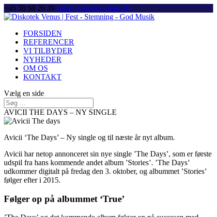
+45 30 98 26 39
Info@diskotekvenus.dk
FORSIDEN
REFERENCER
VI TILBYDER
NYHEDER
OM OS
KONTAKT
Vælg en side
AVICII THE DAYS – NY SINGLE
Avicii ‘The Days’ – Ny single og til næste år nyt album.
Avicii har netop annonceret sin nye single ’The Days’, som er første
udspil fra hans kommende andet album ’Stories’. ’The Days’
udkommer digitalt på fredag den 3. oktober, og albummet ’Stories’
følger efter i 2015.
Følger op på albummet ‘True’