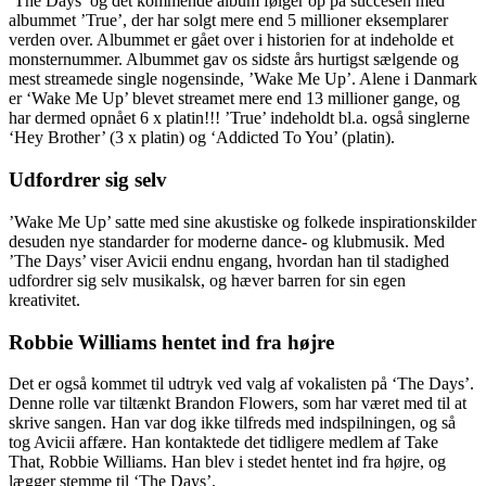
’The Days’ og det kommende album følger op på succesen med
albummet ’True’, der har solgt mere end 5 millioner eksemplarer
verden over. Albummet er gået over i historien for at indeholde et
monsternummer. Albummet gav os sidste års hurtigst sælgende og
mest streamede single nogensinde, ’Wake Me Up’. Alene i Danmark
er ‘Wake Me Up’ blevet streamet mere end 13 millioner gange, og
har dermed opnået 6 x platin!!! ’True’ indeholdt bl.a. også singlerne
‘Hey Brother’ (3 x platin) og ‘Addicted To You’ (platin).
Udfordrer sig selv
’Wake Me Up’ satte med sine akustiske og folkede inspirationskilder
desuden nye standarder for moderne dance- og klubmusik. Med
’The Days’ viser Avicii endnu engang, hvordan han til stadighed
udfordrer sig selv musikalsk, og hæver barren for sin egen
kreativitet.
Robbie Williams hentet ind fra højre
Det er også kommet til udtryk ved valg af vokalisten på ‘The Days’.
Denne rolle var tiltænkt Brandon Flowers, som har været med til at
skrive sangen. Han var dog ikke tilfreds med indspilningen, og så
tog Avicii affære. Han kontaktede det tidligere medlem af Take
That, Robbie Williams. Han blev i stedet hentet ind fra højre, og
lægger stemme til ‘The Days’.