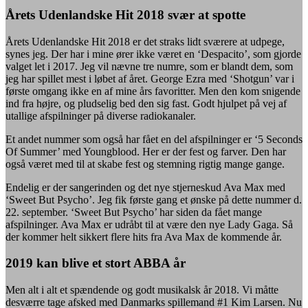
Årets Udenlandske Hit 2018 svær at spotte
Årets Udenlandske Hit 2018 er det straks lidt sværere at udpege,
synes jeg. Der har i mine ører ikke været en ‘Despacito’, som gjorde
valget let i 2017. Jeg vil nævne tre numre, som er blandt dem, som
jeg har spillet mest i løbet af året. George Ezra med ‘Shotgun’ var i
første omgang ikke en af mine års favoritter. Men den kom snigende
ind fra højre, og pludselig bed den sig fast. Godt hjulpet på vej af
utallige afspilninger på diverse radiokanaler.
Et andet nummer som også har fået en del afspilninger er ‘5 Seconds
Of Summer’ med Youngblood. Her er der fest og farver. Den har
også været med til at skabe fest og stemning rigtig mange gange.
Endelig er der sangerinden og det nye stjerneskud Ava Max med
‘Sweet But Psycho’. Jeg fik første gang et ønske på dette nummer d.
22. september. ‘Sweet But Psycho’ har siden da fået mange
afspilninger. Ava Max er udråbt til at være den nye Lady Gaga. Så
der kommer helt sikkert flere hits fra Ava Max de kommende år.
2019 kan blive et stort ABBA år
Men alt i alt et spændende og godt musikalsk år 2018. Vi måtte
desværre tage afsked med Danmarks spillemand #1 Kim Larsen. Nu