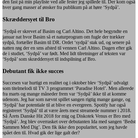
den fast på min playliste ved alle fester jeg spillede til. Der kom også
hver gang masser af ønsker fra publikum på at høre ‘Sydpå’.
Skræddersyet til Bro
‘Sydpå er skrevet af Basim og Carl Altino. Det hele begyndte en
januar nat hvor Basim så et naturprogram om fugle der trækker
sydpå, fortæller Basim til DR. Ordet ‘sydpå’ stak ud, og senere på
natten røg der en sms afsted til vennen Carl Altino. Dagen efter gik
de i studiet, ‘Sydpå’ var født. Med lidt tilretninger af teksten var
‘Sydpå’ som skræddersyet til indspilning af Bro.
Debutant fik ikke succes
Succesen var hurtigt en realitet og i oktober blev ‘Sydpå’ udvalgt
som titelmelodi til TV 3 programmet ‘Paradise Hotel’. Men allerede
fra marts og mange måneder frem var ‘Sydpå’ ikke til at komme
udenom. Jeg har som nævnt spillet sangen rigtig mange gange, og
‘Sydpå’ har potentiale til at blive en evergreen. Spotify har også
registreret ‘Sydpå’ til at være årets mest streamede nummer i 2018.
Så Årets Danske Hit 2018 for mig og Diskotek Venus er Bro med
‘Sydpå’. Jeg blev overrasket over debutanten Ida med sangen ‘Bedst
Sammen Med Dig’. Den fik ikke den popularitet, som jeg havde
spået den til. Hvad gik der lige galt der?