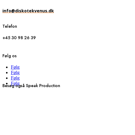
info@diskotekvenus.dk
Telefon
+45 30 98 26 39
Følg os
Følg
Følg
Følg
Følg
Besøg også Speak Production